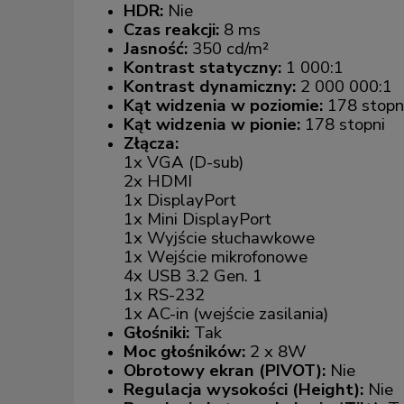
HDR:
Nie
Czas reakcji:
8 ms
Jasność:
350 cd/m²
Kontrast statyczny:
1 000:1
Kontrast dynamiczny:
2 000 000:1
Kąt widzenia w poziomie:
178 stopn
Kąt widzenia w pionie:
178 stopni
Złącza:
1x VGA (D-sub)
2x HDMI
1x DisplayPort
1x Mini DisplayPort
1x Wyjście słuchawkowe
1x Wejście mikrofonowe
4x USB 3.2 Gen. 1
1x RS-232
1x AC-in (wejście zasilania)
Głośniki:
Tak
Moc głośników:
2 x 8W
Obrotowy ekran (PIVOT):
Nie
Regulacja wysokości (Height):
Nie