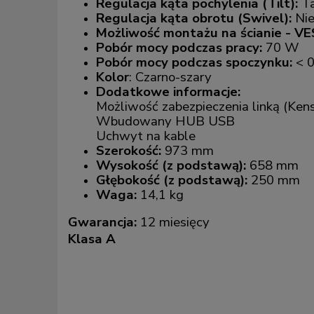
Regulacja kąta pochylenia (Tilt):
T
Regulacja kąta obrotu (Swivel):
Ni
Możliwość montażu na ścianie - VE
Pobór mocy podczas pracy:
70 W
Pobór mocy podczas spoczynku:
< 
Kolor
: Czarno-szary
Dodatkowe informacje:
Możliwość zabezpieczenia linką (Ken
Wbudowany HUB USB
Uchwyt na kable
Szerokość:
973 mm
Wysokość (z podstawą):
658 mm
Głębokość (z podstawą):
250 mm
Waga:
14,1 kg
Gwarancja:
12 miesięcy
Klasa A