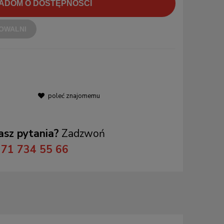
ADOM O DOSTĘPNOŚCI
OWALNI
poleć znajomemu
sz pytania?
Zadzwoń
71 734 55 66