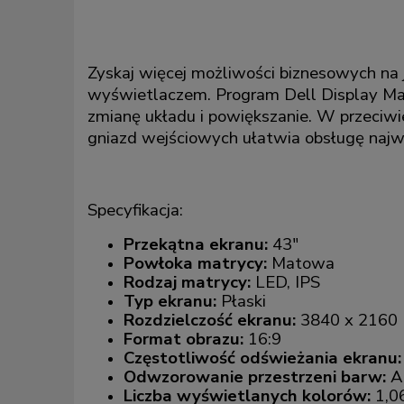
Zyskaj więcej możliwości biznesowych na
wyświetlaczem. Program Dell Display Man
zmianę układu i powiększanie. W przeciwi
gniazd wejściowych ułatwia obsługę najwa
Specyfikacja:
Przekątna ekranu:
43"
Powłoka matrycy:
Matowa
Rodzaj matrycy:
LED, IPS
Typ ekranu:
Płaski
Rozdzielczość ekranu:
3840 x 2160 
Format obrazu:
16:9
Częstotliwość odświeżania ekranu:
Odwzorowanie przestrzeni barw:
A
Liczba wyświetlanych kolorów:
1,0