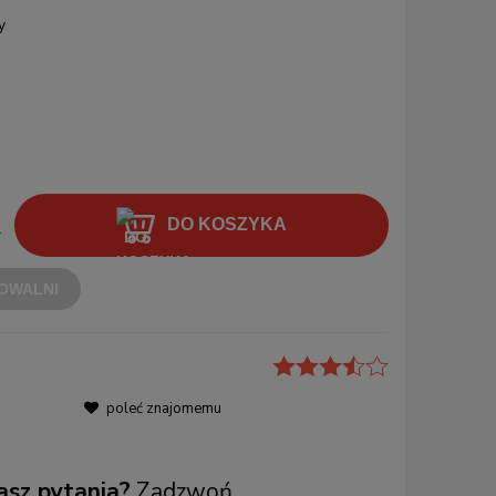
y
DO KOSZYKA
.
OWALNI
poleć znajomemu
sz pytania?
Zadzwoń