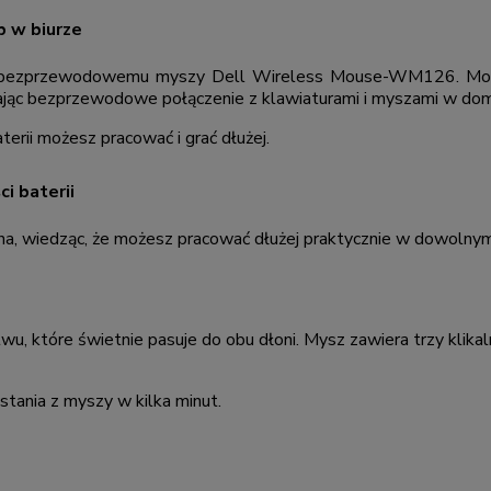
 w biurze
iu bezprzewodowemu myszy Dell Wireless Mouse-WM126. Może
ając bezprzewodowe połączenie z klawiaturami i myszami w domu
terii możesz pracować i grać dłużej.
ci baterii
ha, wiedząc, że możesz pracować dłużej praktycznie w dowolnym
, które świetnie pasuje do obu dłoni. Mysz zawiera trzy klikaln
stania z myszy w kilka minut.