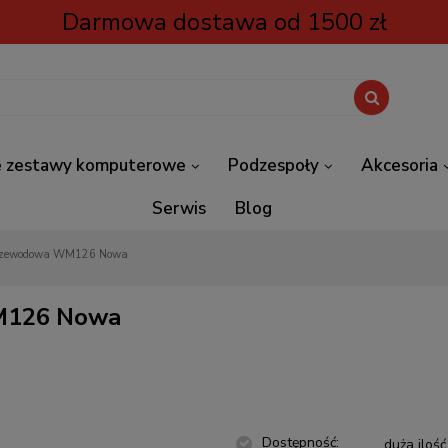
Darmowa dostawa od 1500 zł
 zestawy komputerowe
Podzespoły
Akcesoria
Serwis
Blog
przewodowa WM126 Nowa
M126 Nowa
Dostępność:
duża ilość