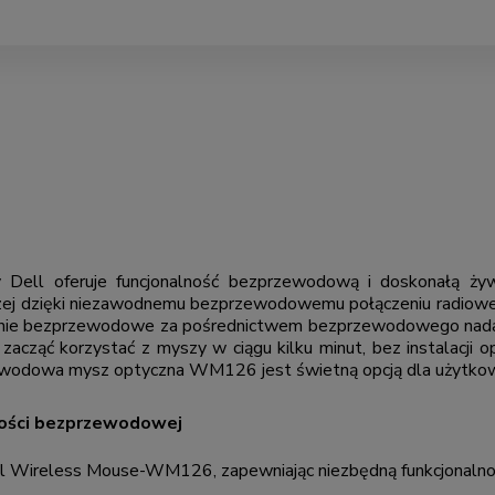
l oferuje funcjonalność bezprzewodową i doskonałą żywo
oczej dzięki niezawodnemu bezprzewodowemu połączeniu radio
zenie bezprzewodowe za pośrednictwem bezprzewodowego nadaj
acząć korzystać z myszy w ciągu kilku minut, bez instalacji op
wodowa mysz optyczna WM126 jest świetną opcją dla użytkow
zności bezprzewodowej
ll Wireless Mouse-WM126, zapewniając niezbędną funkcjonaln