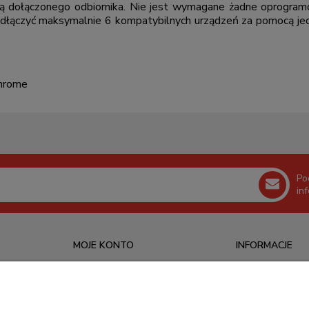
dołączonego odbiornika. Nie jest wymagane żadne oprogramowa
 podłączyć maksymalnie 6 kompatybilnych urządzeń za pomocą jedn
Chrome
Po
in
MOJE KONTO
INFORMACJE
Logowanie
O nas
Ustawienia konta
Kontakt