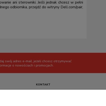
nie ani sterowniki. Jeśli jednak chcesz w pełni
ego odbiornika, przejdź do witryny Dell.com/pair,
daj swój adres e-mail, jeżeli chcesz otrzymywać
formacje o nowościach i promocjach.
KONTAKT
+48 717345566
pon.-piąt.: 08:00-16:00
sklep@cebit.pl