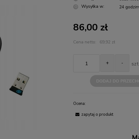
Wysyłka w:
24 godzin
86,00 zł
Cena netto:
69,92 zł
+
-
szt
DODAJ DO PRZECH
Ocena:
zapytaj o produkt
Ma