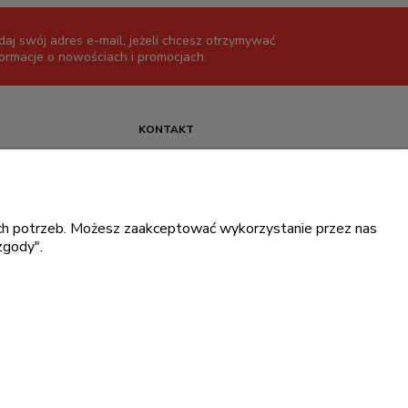
daj swój adres e-mail, jeżeli chcesz otrzymywać
formacje o nowościach i promocjach.
KONTAKT
+48 717345566
pon.-piąt.: 08:00-16:00
sklep@cebit.pl
oich potrzeb. Możesz zaakceptować wykorzystanie przez nas
zgody".
ce prywatności
.
ingowe Dell
.