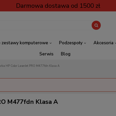
Darmowa dostawa od 1500 zł
 zestawy komputerowe
Podzespoły
Akcesoria
Serwis
Blog
rka HP Color LaserJet PRO M477fdn Klasa A
RO M477fdn Klasa A