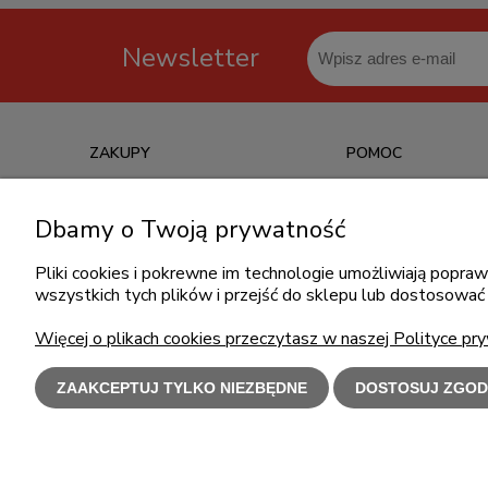
Newsletter
ZAKUPY
POMOC
Czas realizacji zamówienia
Jak kupować?
Dbamy o Twoją prywatność
Informacje o leasingu
Częste pytania
Formy płatności
Polityka prywatności
Pliki cookies i pokrewne im technologie umożliwiają popr
wszystkich tych plików i przejść do sklepu lub dostosować 
Koszt dostawy
Regulamin zakupów
Reklamacje i zwroty
Więcej o plikach cookies przeczytasz w naszej Polityce pry
ZAAKCEPTUJ TYLKO NIEZBĘDNE
DOSTOSUJ ZGOD
Użytkowanie s
Polecamy
l