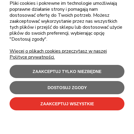
pon.-piąt.: 08:00-16:00
Pliki cookies i pokrewne im technologie umożliwiają
poprawne działanie strony i pomagają nam
sklep@cebit.pl
dostosować ofertę do Twoich potrzeb. Możesz
zaakceptować wykorzystanie przez nas wszystkich
tych plików i przejść do sklepu lub dostosować użycie
plików do swoich preferencji, wybierając opcję
ZAKUPY
"Dostosuj zgody".
Więcej o plikach cookies przeczytasz w naszej
POMOC
Polityce prywatności.
MOJE KONTO
ZAAKCEPTUJ TYLKO NIEZBĘDNE
INFORMACJE
DOSTOSUJ ZGODY
ZAAKCEPTUJ WSZYSTKIE
Użytkowanie sklepu oznacza zgodę na wykorzystywanie plików cookies.
Szczegółowe informacje w
Polityce prywatności
.
C-Bit Bis OnLine - tanie laptopy poleasingowe i używane komputery biurowe.
Polecamy
laptopy poleasingowe
,
monitory poleasingowe
,
komputery poleasingowe HP
i
komputery poleasingowe Dell
.