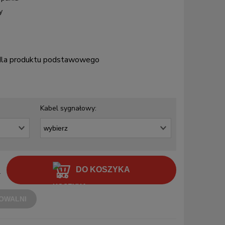
y
 dla produktu podstawowego
Kabel sygnałowy:
DO KOSZYKA
.
OWALNI