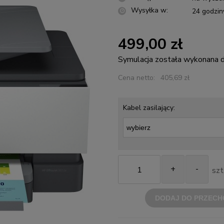
Wysyłka w:
24 godzin
499,00 zł
Symulacja została wykonana
Cena netto:
405,69 zł
Kabel zasilający:
+
-
szt
DODAJ DO PRZECH