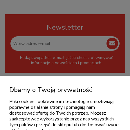
Newsletter
Podaj swój adres e-mail, jeżeli chcesz otrzymywać
informacje o nowościach i promocjach.
KONTAKT
Dbamy o Twoją prywatność
+48 717345566
pon.-piąt.: 08:00-16:00
Pliki cookies i pokrewne im technologie umożliwiają
poprawne działanie strony i pomagają nam
sklep@cebit.pl
dostosować ofertę do Twoich potrzeb. Możesz
zaakceptować wykorzystanie przez nas wszystkich
tych plików i przejść do sklepu lub dostosować użycie