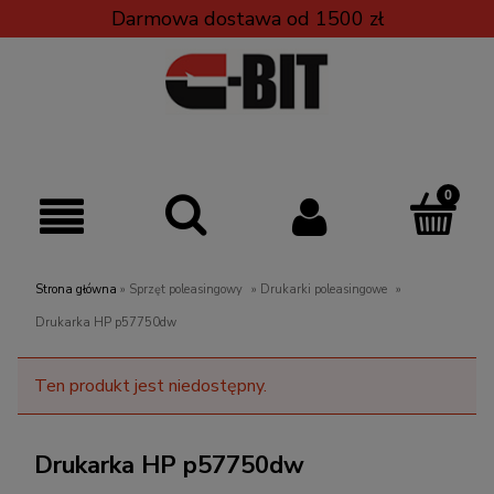
Darmowa dostawa od 1500 zł
Strona główna
»
Sprzęt poleasingowy
»
Drukarki poleasingowe
»
Drukarka HP p57750dw
Ten produkt jest niedostępny.
Drukarka HP p57750dw