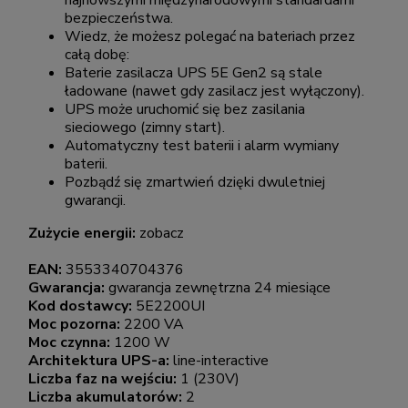
najnowszymi międzynarodowymi standardami
bezpieczeństwa.
Wiedz, że możesz polegać na bateriach przez
całą dobę:
Baterie zasilacza UPS 5E Gen2 są stale
ładowane (nawet gdy zasilacz jest wyłączony).
UPS może uruchomić się bez zasilania
sieciowego (zimny start).
Automatyczny test baterii i alarm wymiany
baterii.
Pozbądź się zmartwień dzięki dwuletniej
gwarancji.
Zużycie energii:
zobacz
EAN:
3553340704376
Gwarancja:
gwarancja zewnętrzna 24 miesiące
Kod dostawcy:
5E2200UI
Moc pozorna:
2200 VA
Moc czynna:
1200 W
Architektura UPS-a:
line-interactive
Liczba faz na wejściu:
1 (230V)
Liczba akumulatorów:
2