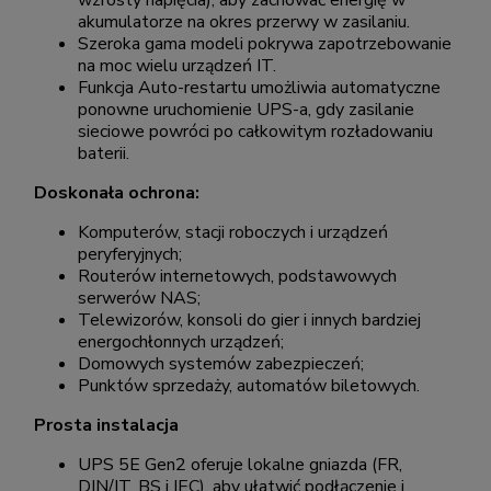
wzrosty napięcia), aby zachować energię w
akumulatorze na okres przerwy w zasilaniu.
Szeroka gama modeli pokrywa zapotrzebowanie
na moc wielu urządzeń IT.
Funkcja Auto-restartu umożliwia automatyczne
ponowne uruchomienie UPS-a, gdy zasilanie
sieciowe powróci po całkowitym rozładowaniu
baterii.
Doskonała ochrona:
Komputerów, stacji roboczych i urządzeń
peryferyjnych;
Routerów internetowych, podstawowych
serwerów NAS;
Telewizorów, konsoli do gier i innych bardziej
energochłonnych urządzeń;
Domowych systemów zabezpieczeń;
Punktów sprzedaży, automatów biletowych.
Prosta instalacja
UPS 5E Gen2 oferuje lokalne gniazda (FR,
DIN/IT, BS i IEC), aby ułatwić podłączenie i