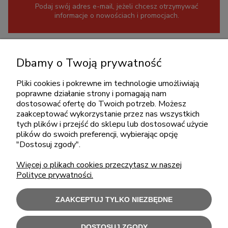
Podaj swój adres e-mail, jeżeli chcesz otrzymywać
informacje o nowościach i promocjach.
KONTAKT
Dbamy o Twoją prywatność
+48 717345566
Pliki cookies i pokrewne im technologie umożliwiają
pon.-piąt.: 08:00-16:00
poprawne działanie strony i pomagają nam
sklep@cebit.pl
dostosować ofertę do Twoich potrzeb. Możesz
zaakceptować wykorzystanie przez nas wszystkich
tych plików i przejść do sklepu lub dostosować użycie
plików do swoich preferencji, wybierając opcję
ZAKUPY
"Dostosuj zgody".
Więcej o plikach cookies przeczytasz w naszej
POMOC
Polityce prywatności.
MOJE KONTO
ZAAKCEPTUJ TYLKO NIEZBĘDNE
INFORMACJE
DOSTOSUJ ZGODY