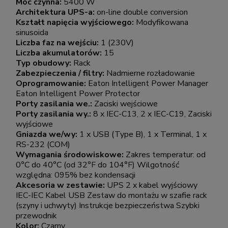
Moc czynna:
5400 W
Architektura UPS-a:
on-line double conversion
Kształt napięcia wyjściowego:
Modyfikowana
sinusoida
Liczba faz na wejściu:
1 (230V)
Liczba akumulatorów:
15
Typ obudowy:
Rack
Zabezpieczenia / filtry:
Nadmierne rozładowanie
Oprogramowanie:
Eaton Intelligent Power Manager
Eaton Intelligent Power Protector
Porty zasilania we.:
Zaciski wejściowe
Porty zasilania wy.:
8 x IEC-C13, 2 x IEC-C19, Zaciski
wyjściowe
Gniazda we/wy:
1 x USB (Type B), 1 x Terminal, 1 x
RS-232 (COM)
Wymagania środowiskowe:
Zakres temperatur: od
0°C do 40°C (od 32°F do 104°F) Wilgotność
względna: 095% bez kondensacji
Akcesoria w zestawie:
UPS 2 x kabel wyjściowy
IEC-IEC Kabel USB Zestaw do montażu w szafie rack
(szyny i uchwyty) Instrukcje bezpieczeństwa Szybki
przewodnik
Kolor:
Czarny