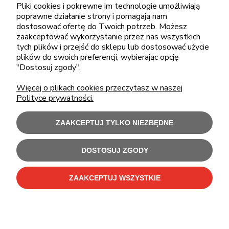
Pliki cookies i pokrewne im technologie umożliwiają
pon.-piąt.: 08:00-16:00
poprawne działanie strony i pomagają nam
sklep@cebit.pl
dostosować ofertę do Twoich potrzeb. Możesz
zaakceptować wykorzystanie przez nas wszystkich
tych plików i przejść do sklepu lub dostosować użycie
plików do swoich preferencji, wybierając opcję
ZAKUPY
"Dostosuj zgody".
Więcej o plikach cookies przeczytasz w naszej
POMOC
Polityce prywatności.
MOJE KONTO
ZAAKCEPTUJ TYLKO NIEZBĘDNE
INFORMACJE
DOSTOSUJ ZGODY
ZAAKCEPTUJ WSZYSTKIE
Użytkowanie sklepu oznacza zgodę na wykorzystywanie plików cookies.
Szczegółowe informacje w
Polityce prywatności
.
C-Bit Bis OnLine - tanie laptopy poleasingowe i używane komputery biurowe.
Polecamy
laptopy poleasingowe
,
monitory poleasingowe
,
komputery poleasingowe HP
i
komputery poleasingowe Dell
.