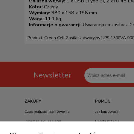
Gniazda we/wy:
1 x USB (Type B), 2 x RJ-45 L
Kolor:
Czarny
Wymiary:
380 x 158 x 198 mm
Waga:
11.1 kg
Informacje o gwarancji:
Gwarancja na zasilacz: 
Produkt: Green Cell Zasilacz awaryjny UPS 1500VA 9
Newsletter
ZAKUPY
POMOC
Czas realizacji zamówienia
Jak kupować?
Informacje o leasingu
Częste pytania
Formy płatności
Polityka prywatności