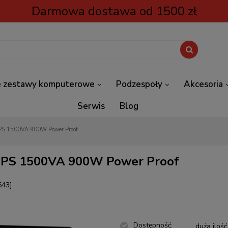
Darmowa dostawa od 1500 zł
 zestawy komputerowe
Podzespoły
Akcesoria
Serwis
Blog
UPS 1500VA 900W Power Proof
y UPS 1500VA 900W Power Proof
643]
Dostępność:
duża ilość