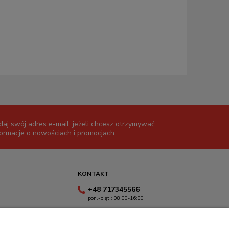
daj swój adres e-mail, jeżeli chcesz otrzymywać
formacje o nowościach i promocjach.
KONTAKT
+48 717345566
pon.-piąt.: 08:00-16:00
sklep@cebit.pl