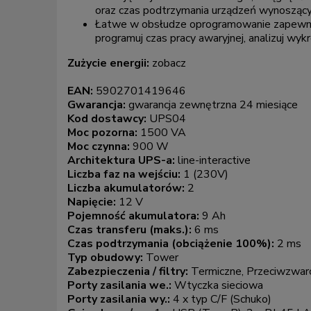
oraz czas podtrzymania urządzeń wynoszący 
Łatwe w obsłudze oprogramowanie zapewnia
programuj czas pracy awaryjnej, analizuj wy
Zużycie energii:
zobacz
EAN:
5902701419646
Gwarancja:
gwarancja zewnętrzna 24 miesiące
Kod dostawcy:
UPS04
Moc pozorna:
1500 VA
Moc czynna:
900 W
Architektura UPS-a:
line-interactive
Liczba faz na wejściu:
1 (230V)
Liczba akumulatorów:
2
Napięcie:
12 V
Pojemność akumulatora:
9 Ah
Czas transferu (maks.):
6 ms
Czas podtrzymania (obciążenie 100%):
2 ms
Typ obudowy:
Tower
Zabezpieczenia / filtry:
Termiczne, Przeciwzwar
Porty zasilania we.:
Wtyczka sieciowa
Porty zasilania wy.:
4 x typ C/F (Schuko)