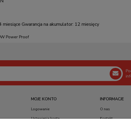
AN
24 miesiące Gwarancja na akumulator: 12 miesięcy
00W Power Proof
Po
in
MOJE KONTO
INFORMACJE
Logowanie
O nas
Ustawienia konta
Kontakt
Moje zamówienia
Blog