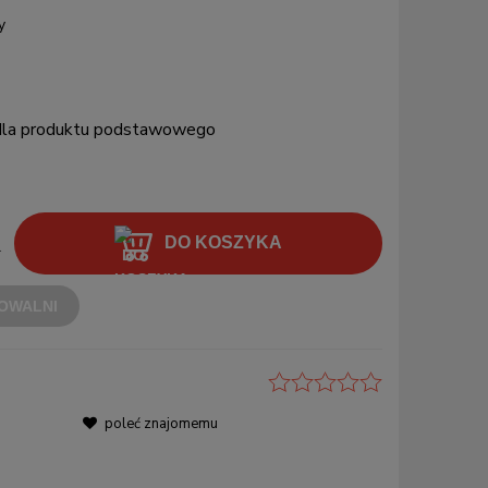
y
 dla produktu podstawowego
DO KOSZYKA
.
OWALNI
poleć znajomemu