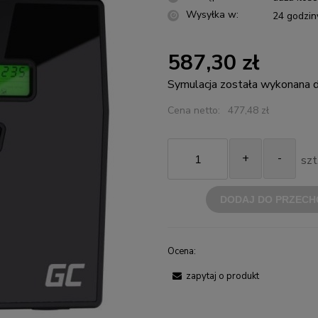
Wysyłka w:
24 godzin
587,30 zł
Symulacja została wykonana
Cena netto:
477,48 zł
+
-
szt
DODAJ DO PRZECH
Ocena:
zapytaj o produkt