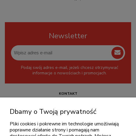
Newsletter
Podaj swój adres e-mail, jeżeli chcesz otrzymywać
informacje o nowościach i promocjach.
KONTAKT
+48 717345566
Dbamy o Twoją prywatność
pon.-piąt.: 08:00-16:00
sklep@cebit.pl
Pliki cookies i pokrewne im technologie umożliwiają
poprawne działanie strony i pomagają nam