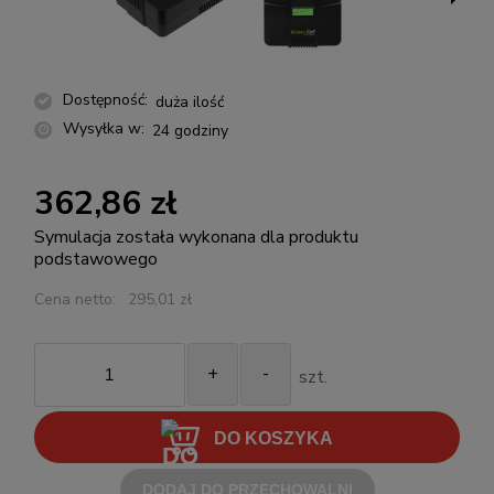
Dostępność:
duża ilość
Wysyłka w:
24 godziny
362,86 zł
Symulacja została wykonana dla produktu
podstawowego
Cena netto:
295,01 zł
+
-
szt.
DO KOSZYKA
DODAJ DO PRZECHOWALNI