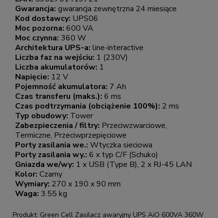
Gwarancja:
gwarancja zewnętrzna 24 miesiące
Kod dostawcy:
UPS06
Moc pozorna:
600 VA
Moc czynna:
360 W
Architektura UPS-a:
line-interactive
Liczba faz na wejściu:
1 (230V)
Liczba akumulatorów:
1
Napięcie:
12 V
Pojemność akumulatora:
7 Ah
Czas transferu (maks.):
6 ms
Czas podtrzymania (obciążenie 100%):
2 ms
Typ obudowy:
Tower
Zabezpieczenia / filtry:
Przeciwzwarciowe,
Termiczne, Przeciwprzepięciowe
Porty zasilania we.:
Wtyczka sieciowa
Porty zasilania wy.:
6 x typ C/F (Schuko)
Gniazda we/wy:
1 x USB (Type B), 2 x RJ-45 LAN
Kolor:
Czarny
Wymiary:
270 x 190 x 90 mm
Waga:
3.55 kg
Produkt: Green Cell Zasilacz awaryjny UPS AiO 600VA 360W