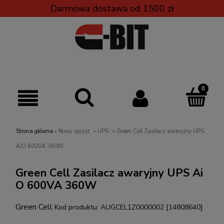
Darmowa dostawa od 1500 zł
Strona główna
»
Nowy sprzęt
»
UPS
»
Green Cell Zasilacz awaryjny UPS
AiO 600VA 360W
Green Cell Zasilacz awaryjny UPS Ai
O 600VA 360W
Green Cell
Kod produktu:
AUGCEL1Z0000002 [14808640]