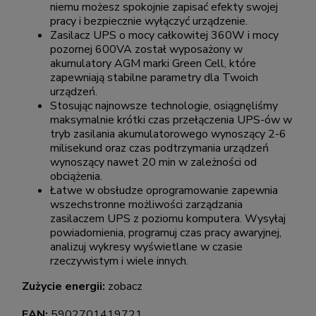
niemu możesz spokojnie zapisać efekty swojej
pracy i bezpiecznie wyłączyć urządzenie.
Zasilacz UPS o mocy całkowitej 360W i mocy
pozornej 600VA został wyposażony w
akumulatory AGM marki Green Cell, które
zapewniają stabilne parametry dla Twoich
urządzeń.
Stosując najnowsze technologie, osiągnęliśmy
maksymalnie krótki czas przełączenia UPS-ów w
tryb zasilania akumulatorowego wynoszący 2-6
milisekund oraz czas podtrzymania urządzeń
wynoszący nawet 20 min w zależności od
obciążenia.
Łatwe w obsłudze oprogramowanie zapewnia
wszechstronne możliwości zarządzania
zasilaczem UPS z poziomu komputera. Wysyłaj
powiadomienia, programuj czas pracy awaryjnej,
analizuj wykresy wyświetlane w czasie
rzeczywistym i wiele innych.
Zużycie energii:
zobacz
EAN:
5902701419721