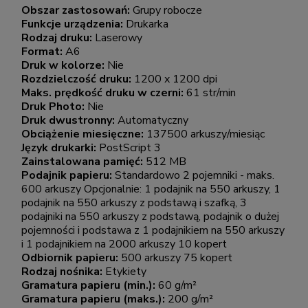
Obszar zastosowań:
Grupy robocze
Funkcje urządzenia:
Drukarka
Rodzaj druku:
Laserowy
Format:
A6
Druk w kolorze:
Nie
Rozdzielczość druku:
1200 x 1200 dpi
Maks. prędkość druku w czerni:
61 str/min
Druk Photo:
Nie
Druk dwustronny:
Automatyczny
Obciążenie miesięczne:
137500 arkuszy/miesiąc
Język drukarki:
PostScript 3
Zainstalowana pamięć:
512 MB
Podajnik papieru:
Standardowo 2 pojemniki - maks.
600 arkuszy Opcjonalnie: 1 podajnik na 550 arkuszy, 1
podajnik na 550 arkuszy z podstawą i szafką, 3
podajniki na 550 arkuszy z podstawą, podajnik o dużej
pojemności i podstawa z 1 podajnikiem na 550 arkuszy
i 1 podajnikiem na 2000 arkuszy 10 kopert
Odbiornik papieru:
500 arkuszy 75 kopert
Rodzaj nośnika:
Etykiety
Gramatura papieru (min.):
60 g/m²
Gramatura papieru (maks.):
200 g/m²