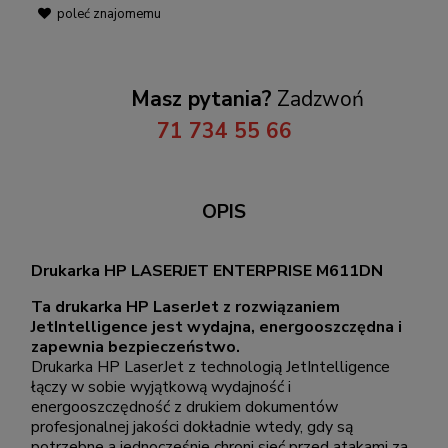
poleć znajomemu
Masz pytania?
Zadzwoń
71 734 55 66
OPIS
Drukarka HP LASERJET ENTERPRISE M611DN
Ta drukarka HP LaserJet z rozwiązaniem
JetIntelligence jest wydajna, energooszczędna i
zapewnia bezpieczeństwo.
Drukarka HP LaserJet z technologią JetIntelligence
łączy w sobie wyjątkową wydajność i
energooszczędność z drukiem dokumentów
profesjonalnej jakości dokładnie wtedy, gdy są
potrzebne a jednocześnie chroni sieć przed atakami za