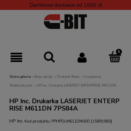
Darmowa dostawa od 1500 zł
Strona główna
»
Nowy sprzęt
»
Drukarki Nowe
»
Urządzenia
Wielofunkcyjne
»
HP Inc. Drukarka LASERJET ENTERPRISE M611DN
7PS84A
HP Inc. Drukarka LASERJET ENTERP
RISE M611DN 7PS84A
HP Inc.
Kod produktu:
PPHPDLM611DN000 [15891960]