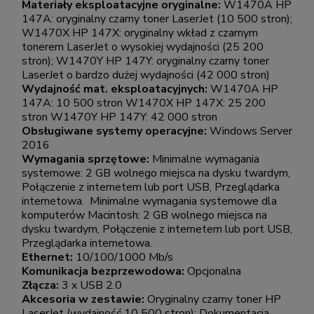
Materiały eksploatacyjne oryginalne:
W1470A HP
147A: oryginalny czarny toner LaserJet (10 500 stron);
W1470X HP 147X: oryginalny wkład z czarnym
tonerem LaserJet o wysokiej wydajności (25 200
stron); W1470Y HP 147Y: oryginalny czarny toner
LaserJet o bardzo dużej wydajności (42 000 stron)
Wydajność mat. eksploatacyjnych:
W1470A HP
147A: 10 500 stron W1470X HP 147X: 25 200
stron W1470Y HP 147Y: 42 000 stron
Obsługiwane systemy operacyjne:
Windows Server
2016
Wymagania sprzętowe:
Minimalne wymagania
systemowe: 2 GB wolnego miejsca na dysku twardym,
Połączenie z internetem lub port USB, Przeglądarka
internetowa. Minimalne wymagania systemowe dla
komputerów Macintosh: 2 GB wolnego miejsca na
dysku twardym, Połączenie z internetem lub port USB,
Przeglądarka internetowa.
Ethernet:
10/100/1000 Mb/s
Komunikacja bezprzewodowa:
Opcjonalna
Złącza:
3 x USB 2.0
Akcesoria w zestawie:
Oryginalny czarny toner HP
LaserJet (wydajność 10 500 stron); Dokumentacja