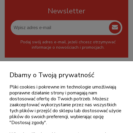
Newsletter
Podaj swój adres e-mail, jeżeli chcesz otrzymywać
informacje o nowościach i promocjach.
KONTAKT
Dbamy o Twoją prywatność
+48 717345566
pon.-piąt.: 08:00-16:00
Pliki cookies i pokrewne im technologie umożliwiają
poprawne działanie strony i pomagają nam
sklep@cebit.pl
dostosować ofertę do Twoich potrzeb. Możesz
zaakceptować wykorzystanie przez nas wszystkich
tych plików i przejść do sklepu lub dostosować użycie
plików do swoich preferencji, wybierając opcję
ZAKUPY
"Dostosuj zgody".