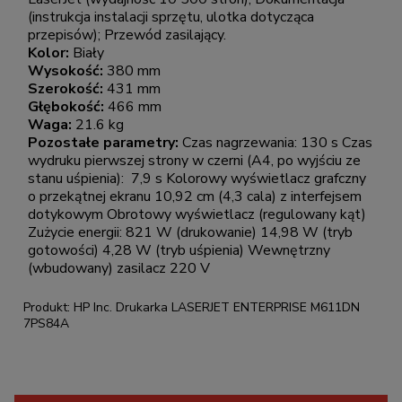
(instrukcja instalacji sprzętu, ulotka dotycząca
przepisów); Przewód zasilający.
Kolor:
Biały
Wysokość:
380 mm
Szerokość:
431 mm
Głębokość:
466 mm
Waga:
21.6 kg
Pozostałe parametry:
Czas nagrzewania: 130 s Czas
wydruku pierwszej strony w czerni (A4, po wyjściu ze
stanu uśpienia): 7,9 s Kolorowy wyświetlacz grafczny
o przekątnej ekranu 10,92 cm (4,3 cala) z interfejsem
dotykowym Obrotowy wyświetlacz (regulowany kąt)
Zużycie energii: 821 W (drukowanie) 14,98 W (tryb
gotowości) 4,28 W (tryb uśpienia) Wewnętrzny
(wbudowany) zasilacz 220 V
Produkt: HP Inc. Drukarka LASERJET ENTERPRISE M611DN
7PS84A