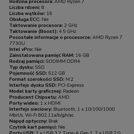
Rodzina procesora:
AMD Ryzen 7
Liczba rdzeni:
8
Liczba wątków:
16
Obsługa ECC:
Nie
Taktowanie procesora:
2 GHz
Taktowanie (Boost):
4.5 GHz
Pozostałe informacje o procesorze:
AMD Ryzen 7
7730U
Intel vPro:
Nie
Zainstalowana pamięć RAM:
16 GB
Rodzaj pamięci:
SODIMM DDR4
Typ dysku:
SSD
Pojemność SSD:
512 GB
Format szerokości SSD:
M.2
Interfejs dysku SSD:
PCI-Express
Model karty graficznej:
Radeon
Producent Chipsetu:
AMD
Porty wideo:
1 x HDMI
Interfejs sieciowy:
Bluetooth, 1 x 10/100/1000
Mbit/s, Wi-Fi 802.11a/b/g/n/ac
Napęd optyczny:
Brak
Czytnik kart pamięci:
Nie
Porty USB:
2 x USB 3.2 Type-A Gen 1, 2 x USB 2.0