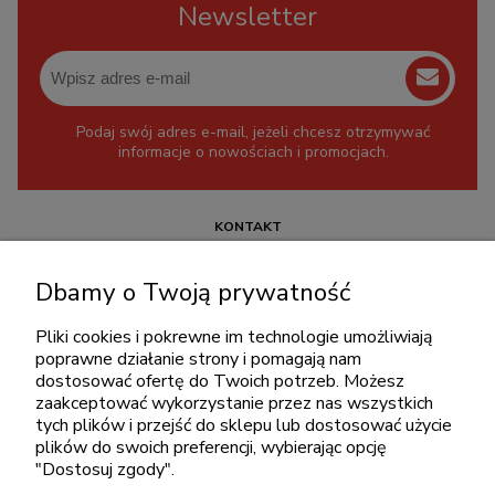
Newsletter
Podaj swój adres e-mail, jeżeli chcesz otrzymywać
informacje o nowościach i promocjach.
KONTAKT
+48 717345566
Dbamy o Twoją prywatność
pon.-piąt.: 08:00-16:00
sklep@cebit.pl
Pliki cookies i pokrewne im technologie umożliwiają
poprawne działanie strony i pomagają nam
dostosować ofertę do Twoich potrzeb. Możesz
zaakceptować wykorzystanie przez nas wszystkich
ZAKUPY
tych plików i przejść do sklepu lub dostosować użycie
plików do swoich preferencji, wybierając opcję
"Dostosuj zgody".
POMOC