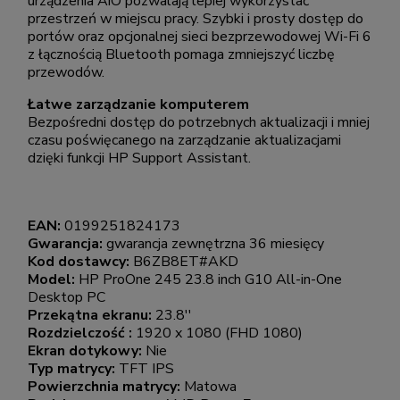
urządzenia AiO pozwalają lepiej wykorzystać
przestrzeń w miejscu pracy. Szybki i prosty dostęp do
portów oraz opcjonalnej sieci bezprzewodowej Wi-Fi 6
z łącznością Bluetooth pomaga zmniejszyć liczbę
przewodów.
Łatwe zarządzanie komputerem
Bezpośredni dostęp do potrzebnych aktualizacji i mniej
czasu poświęcanego na zarządzanie aktualizacjami
dzięki funkcji HP Support Assistant.
EAN:
0199251824173
Gwarancja:
gwarancja zewnętrzna 36 miesięcy
Kod dostawcy:
B6ZB8ET#AKD
Model:
HP ProOne 245 23.8 inch G10 All-in-One
Desktop PC
Przekątna ekranu:
23.8''
Rozdzielczość :
1920 x 1080 (FHD 1080)
Ekran dotykowy:
Nie
Typ matrycy:
TFT IPS
Powierzchnia matrycy:
Matowa