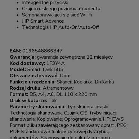
Inteligentne przyciski
Czujniki niskiego poziomu atramentu
Samonaprawiająca się sieć Wi-Fi
HP Smart Advance
Technologia HP Auto-On/Auto-Off
EAN:
0196548866847
Gwarancja:
gwarancja zewnętrzna 12 miesięcy
Kod dostawcy:
1F3Y4A
Model:
Smart Tank 585
Obszar zastosowań:
Dom
Funkcje urządzenia:
Skaner, Kopiarka, Drukarka
Rodzaj druku:
Atramentowy
Format:
B5, A4, A6, DL 110 x 220 mm
Druk w kolorze:
Tak
Parametry skanowania:
Typ skanera: płaski
Technologia skanowania Czujnik CIS Tryby inicjacji
skanowania: Kopiowanie; Oprogramowanie HP; EWS
Format pliku zawierającego zeskanowany obraz: JPEG;
PDF Standardowe funkcje cyfrowej dystrybucji
dokumentów: Skanowanie do pliku (z poziomu