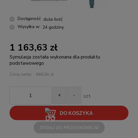
Dostępność:
duża ilość
Wysyłka w:
24 godziny
1 163,63 zł
Symulacja została wykonana dla produktu
podstawowego
Cena netto:
946,04 zł
+
-
szt.
DO KOSZYKA
DODAJ DO PRZECHOWALNI