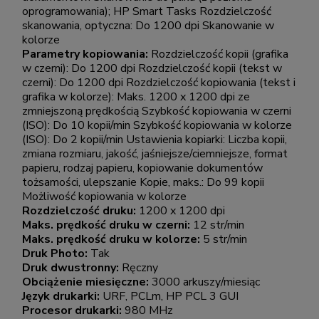
oprogramowania); HP Smart Tasks Rozdzielczość
skanowania, optyczna: Do 1200 dpi Skanowanie w
kolorze
Parametry kopiowania:
Rozdzielczość kopii (grafika
w czerni): Do 1200 dpi Rozdzielczość kopii (tekst w
czerni): Do 1200 dpi Rozdzielczość kopiowania (tekst i
grafika w kolorze): Maks. 1200 x 1200 dpi ze
zmniejszoną prędkością Szybkość kopiowania w czerni
(ISO): Do 10 kopii/min Szybkość kopiowania w kolorze
(ISO): Do 2 kopii/min Ustawienia kopiarki: Liczba kopii,
zmiana rozmiaru, jakość, jaśniejsze/ciemniejsze, format
papieru, rodzaj papieru, kopiowanie dokumentów
tożsamości, ulepszanie Kopie, maks.: Do 99 kopii
Możliwość kopiowania w kolorze
Rozdzielczość druku:
1200 x 1200 dpi
Maks. prędkość druku w czerni:
12 str/min
Maks. prędkość druku w kolorze:
5 str/min
Druk Photo:
Tak
Druk dwustronny:
Ręczny
Obciążenie miesięczne:
3000 arkuszy/miesiąc
Język drukarki:
URF, PCLm, HP PCL 3 GUI
Procesor drukarki:
980 MHz