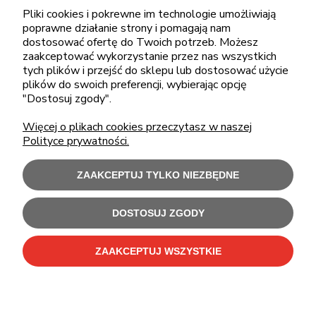
sklep@cebit.pl
Pliki cookies i pokrewne im technologie umożliwiają
poprawne działanie strony i pomagają nam
dostosować ofertę do Twoich potrzeb. Możesz
zaakceptować wykorzystanie przez nas wszystkich
ZAKUPY
tych plików i przejść do sklepu lub dostosować użycie
plików do swoich preferencji, wybierając opcję
"Dostosuj zgody".
POMOC
Więcej o plikach cookies przeczytasz w naszej
Polityce prywatności.
MOJE KONTO
ZAAKCEPTUJ TYLKO NIEZBĘDNE
INFORMACJE
DOSTOSUJ ZGODY
Użytkowanie sklepu oznacza zgodę na wykorzystywanie plików cookies.
Szczegółowe informacje w
Polityce prywatności
.
ZAAKCEPTUJ WSZYSTKIE
C-Bit Bis OnLine - tanie laptopy poleasingowe i używane komputery biurowe.
Polecamy
laptopy poleasingowe
,
monitory poleasingowe
,
komputery poleasingowe HP
i
komputery poleasingowe Dell
.