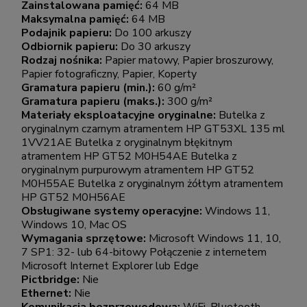
Zainstalowana pamięć:
64 MB
Maksymalna pamięć:
64 MB
Podajnik papieru:
Do 100 arkuszy
Odbiornik papieru:
Do 30 arkuszy
Rodzaj nośnika:
Papier matowy, Papier broszurowy,
Papier fotograficzny, Papier, Koperty
Gramatura papieru (min.):
60 g/m²
Gramatura papieru (maks.):
300 g/m²
Materiały eksploatacyjne oryginalne:
Butelka z
oryginalnym czarnym atramentem HP GT53XL 135 ml
1VV21AE Butelka z oryginalnym błękitnym
atramentem HP GT52 M0H54AE Butelka z
oryginalnym purpurowym atramentem HP GT52
M0H55AE Butelka z oryginalnym żółtym atramentem
HP GT52 M0H56AE
Obsługiwane systemy operacyjne:
Windows 11,
Windows 10, Mac OS
Wymagania sprzętowe:
Microsoft Windows 11, 10,
7 SP1: 32- lub 64-bitowy Połączenie z internetem
Microsoft Internet Explorer lub Edge
Pictbridge:
Nie
Ethernet:
Nie
Komunikacja bezprzewodowa:
WiFi, Bluetooth,