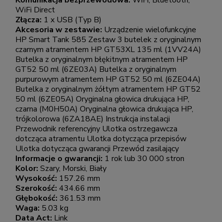
WiFi Direct
Złącza:
1 x USB (Typ B)
Akcesoria w zestawie:
Urządzenie wielofunkcyjne
HP Smart Tank 585 Zestaw 3 butelek z oryginalnym
czarnym atramentem HP GT53XL 135 ml (1VV24A)
Butelka z oryginalnym błękitnym atramentem HP
GT52 50 ml (6ZE03A) Butelka z oryginalnym
purpurowym atramentem HP GT52 50 ml (6ZE04A)
Butelka z oryginalnym żółtym atramentem HP GT52
50 ml (6ZE05A) Oryginalna głowica drukująca HP,
czarna (M0H50A) Oryginalna głowica drukująca HP,
trójkolorowa (6ZA18AE) Instrukcja instalacji
Przewodnik referencyjny Ulotka ostrzegawcza
dotcząca atramentu Ulotka dotycząca przepisów
Ulotka dotycząca gwarancji Przewód zasilający
Informacje o gwarancji:
1 rok lub 30 000 stron
Kolor:
Szary, Morski, Biały
Wysokość:
157.26 mm
Szerokość:
434.66 mm
Głębokość:
361.53 mm
Waga:
5.03 kg
Data Act:
Link