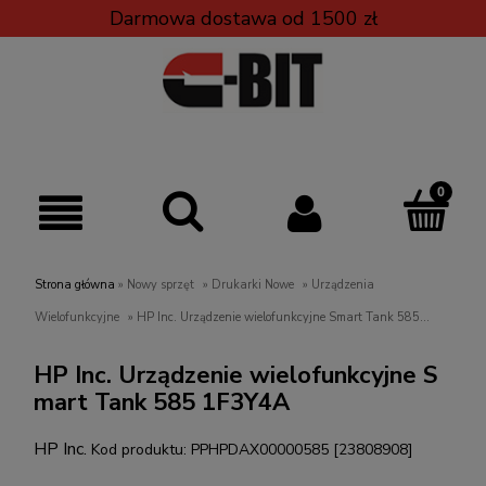
Darmowa dostawa od 1500 zł
Strona główna
»
Nowy sprzęt
»
Drukarki Nowe
»
Urządzenia
Wielofunkcyjne
»
HP Inc. Urządzenie wielofunkcyjne Smart Tank 585
1F3Y4A
HP Inc. Urządzenie wielofunkcyjne S
mart Tank 585 1F3Y4A
HP Inc.
Kod produktu:
PPHPDAX00000585 [23808908]