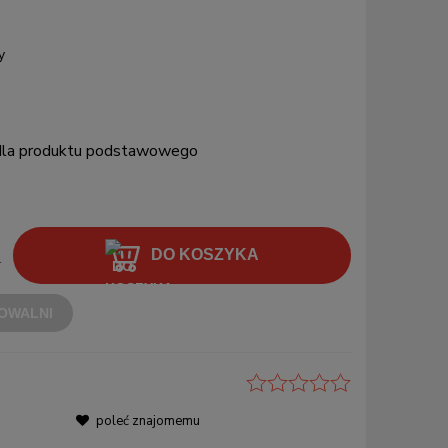
y
 dla produktu podstawowego
DO KOSZYKA
.
OWALNI
poleć znajomemu