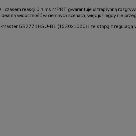
i czasem reakcji 0,4 ms MPRT gwarantuje ultrapłynną rozgrywkę
idealną widoczność w ciemnych scenach, więc już nigdy nie prz
i: G-Master GB2771HSU-B1 (1920x1080) i ze stopą z regulac