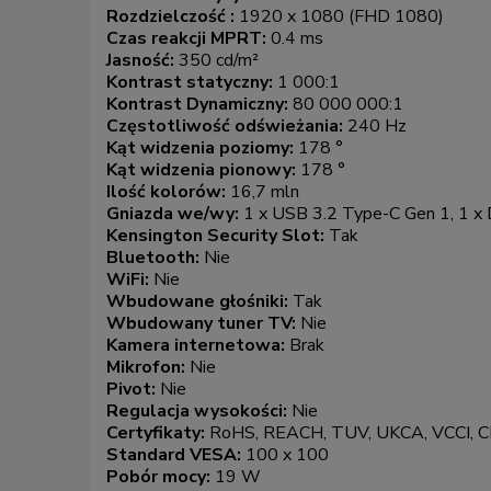
Rozdzielczość :
1920 x 1080 (FHD 1080)
Czas reakcji MPRT:
0.4 ms
Jasność:
350 cd/m²
Kontrast statyczny:
1 000:1
Kontrast Dynamiczny:
80 000 000:1
Częstotliwość odświeżania:
240 Hz
Kąt widzenia poziomy:
178 °
Kąt widzenia pionowy:
178 °
Ilość kolorów:
16,7 mln
Gniazda we/wy:
1 x USB 3.2 Type-C Gen 1, 1 x 
Kensington Security Slot:
Tak
Bluetooth:
Nie
WiFi:
Nie
Wbudowane głośniki:
Tak
Wbudowany tuner TV:
Nie
Kamera internetowa:
Brak
Mikrofon:
Nie
Pivot:
Nie
Regulacja wysokości:
Nie
Certyfikaty:
RoHS, REACH, TUV, UKCA, VCCI, C
Standard VESA:
100 x 100
Pobór mocy:
19 W