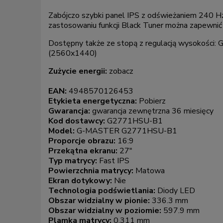
Zabójczo szybki panel IPS z odświeżaniem 240 Hz 
zastosowaniu funkcji Black Tuner można zapewnić 
Dostępny także ze stopą z regulacją wysokośc
(2560x1440)
Zużycie energii:
zobacz
EAN:
4948570126453
Etykieta energetyczna:
Pobierz
Gwarancja:
gwarancja zewnętrzna 36 miesięcy
Kod dostawcy:
G2771HSU-B1
Model:
G-MASTER G2771HSU-B1
Proporcje obrazu:
16:9
Przekątna ekranu:
27"
Typ matrycy:
Fast IPS
Powierzchnia matrycy:
Matowa
Ekran dotykowy:
Nie
Technologia podświetlania:
Diody LED
Obszar widzialny w pionie:
336.3 mm
Obszar widzialny w poziomie:
597.9 mm
Plamka matrycy:
0.311 mm