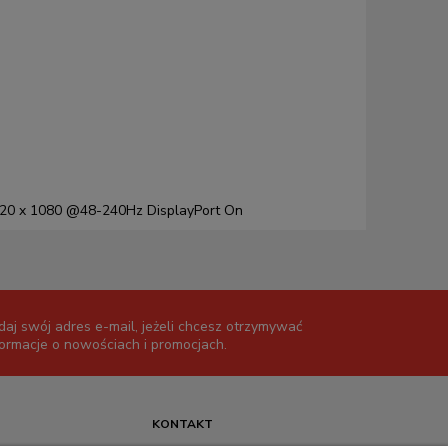
1920 x 1080 @48-240Hz DisplayPort On
daj swój adres e-mail, jeżeli chcesz otrzymywać
formacje o nowościach i promocjach.
KONTAKT