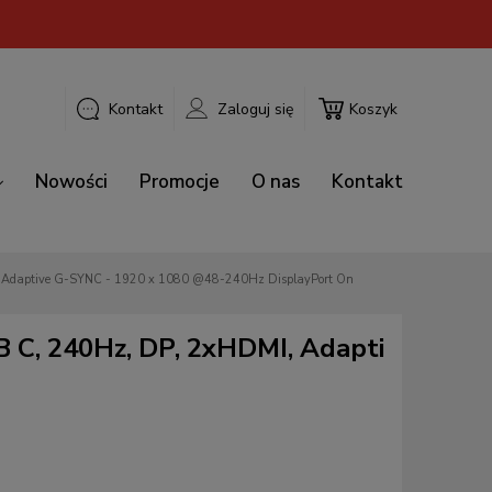
Kontakt
Zaloguj się
Koszyk
Nowości
Promocje
O nas
Kontakt
IIYAMA Monitor 27 cali G2771HSU-B1 0.4ms,Fast IPS,1xUSB 3.2, 1xUSB C, 240Hz, DP, 2xHDMI, Adaptive G-SYNC - 1920 x 1080 @48-240Hz DisplayPort On
 C, 240Hz, DP, 2xHDMI, Adapti