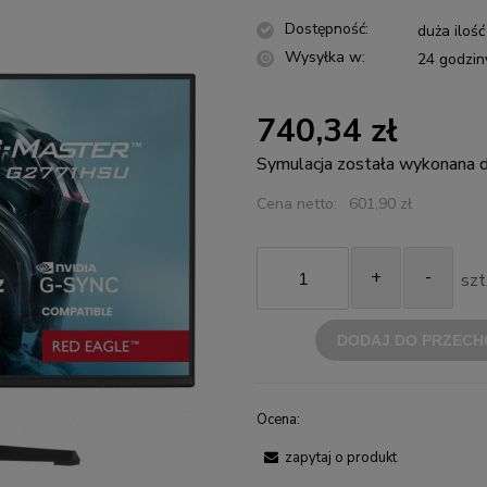
Dostępność:
duża ilość
Wysyłka w:
24 godzin
740,34 zł
Symulacja została wykonana
Cena netto:
601,90 zł
+
-
szt
DODAJ DO PRZECH
Ocena:
zapytaj o produkt