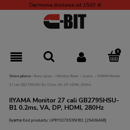
Darmowa dostawa od 1500 zł
Strona główna
»
Nowy sprzęt
»
Monitory Nowe
»
Iiyama
»
IIYAMA Monitor
27 cali GB2795HSU-B1 0.2ms, VA, DP, HDMI, 280Hz
IIYAMA Monitor 27 cali GB2795HSU-
B1 0.2ms, VA, DP, HDMI, 280Hz
Iiyama
Kod produktu:
UPIIY027XS95HB1 [25406468]