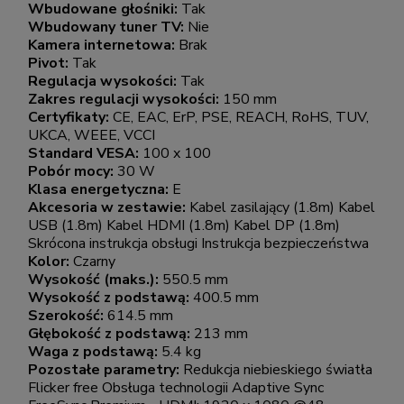
Wbudowane głośniki:
Tak
Wbudowany tuner TV:
Nie
Kamera internetowa:
Brak
Pivot:
Tak
Regulacja wysokości:
Tak
Zakres regulacji wysokości:
150 mm
Certyfikaty:
CE, EAC, ErP, PSE, REACH, RoHS, TUV,
UKCA, WEEE, VCCI
Standard VESA:
100 x 100
Pobór mocy:
30 W
Klasa energetyczna:
E
Akcesoria w zestawie:
Kabel zasilający (1.8m) Kabel
USB (1.8m) Kabel HDMI (1.8m) Kabel DP (1.8m)
Skrócona instrukcja obsługi Instrukcja bezpieczeństwa
Kolor:
Czarny
Wysokość (maks.):
550.5 mm
Wysokość z podstawą:
400.5 mm
Szerokość:
614.5 mm
Głębokość z podstawą:
213 mm
Waga z podstawą:
5.4 kg
Pozostałe parametry:
Redukcja niebieskiego światła
Flicker free Obsługa technologii Adaptive Sync