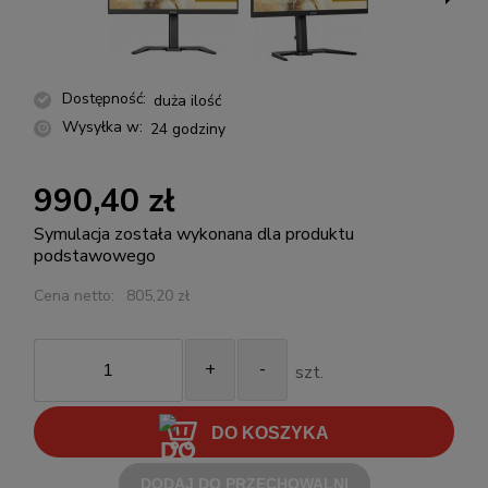
Dostępność:
duża ilość
Wysyłka w:
24 godziny
990,40 zł
Symulacja została wykonana dla produktu
podstawowego
Cena netto:
805,20 zł
+
-
szt.
DO KOSZYKA
DODAJ DO PRZECHOWALNI