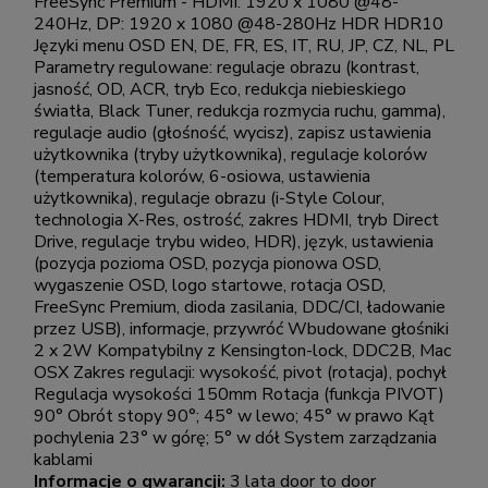
FreeSync Premium - HDMI: 1920 x 1080 @48-
240Hz, DP: 1920 x 1080 @48-280Hz HDR HDR10
Języki menu OSD EN, DE, FR, ES, IT, RU, JP, CZ, NL, PL
Parametry regulowane: regulacje obrazu (kontrast,
jasność, OD, ACR, tryb Eco, redukcja niebieskiego
światła, Black Tuner, redukcja rozmycia ruchu, gamma),
regulacje audio (głośność, wycisz), zapisz ustawienia
użytkownika (tryby użytkownika), regulacje kolorów
(temperatura kolorów, 6-osiowa, ustawienia
użytkownika), regulacje obrazu (i-Style Colour,
technologia X-Res, ostrość, zakres HDMI, tryb Direct
Drive, regulacje trybu wideo, HDR), język, ustawienia
(pozycja pozioma OSD, pozycja pionowa OSD,
wygaszenie OSD, logo startowe, rotacja OSD,
FreeSync Premium, dioda zasilania, DDC/CI, ładowanie
przez USB), informacje, przywróć Wbudowane głośniki
2 x 2W Kompatybilny z Kensington-lock, DDC2B, Mac
OSX Zakres regulacji: wysokość, pivot (rotacja), pochył
Regulacja wysokości 150mm Rotacja (funkcja PIVOT)
90° Obrót stopy 90°; 45° w lewo; 45° w prawo Kąt
pochylenia 23° w górę; 5° w dół System zarządzania
kablami
Informacje o gwarancji:
3 lata door to door