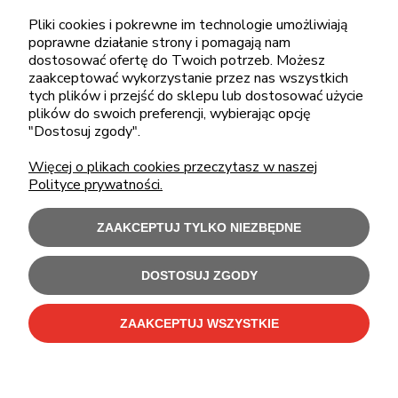
pon.-piąt.: 08:00-16:00
Pliki cookies i pokrewne im technologie umożliwiają
poprawne działanie strony i pomagają nam
sklep@cebit.pl
dostosować ofertę do Twoich potrzeb. Możesz
zaakceptować wykorzystanie przez nas wszystkich
tych plików i przejść do sklepu lub dostosować użycie
plików do swoich preferencji, wybierając opcję
ZAKUPY
"Dostosuj zgody".
Więcej o plikach cookies przeczytasz w naszej
POMOC
Polityce prywatności.
MOJE KONTO
ZAAKCEPTUJ TYLKO NIEZBĘDNE
INFORMACJE
DOSTOSUJ ZGODY
ZAAKCEPTUJ WSZYSTKIE
Użytkowanie sklepu oznacza zgodę na wykorzystywanie plików cookies.
Szczegółowe informacje w
Polityce prywatności
.
C-Bit Bis OnLine - tanie laptopy poleasingowe i używane komputery biurowe.
Polecamy
laptopy poleasingowe
,
monitory poleasingowe
,
komputery poleasingowe HP
i