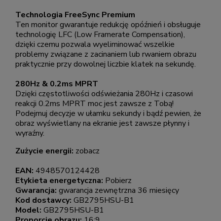
Technologia FreeSync Premium
Ten monitor gwarantuje redukcję opóźnień i obsługuje
technologię LFC (Low Framerate Compensation),
dzięki czemu pozwala wyeliminować wszelkie
problemy związane z zacinaniem lub rwaniem obrazu
praktycznie przy dowolnej liczbie klatek na sekundę.
280Hz & 0.2ms MPRT
Dzięki częstotliwości odświeżania 280Hz i czasowi
reakcji 0.2ms MPRT moc jest zawsze z Tobą!
Podejmuj decyzje w ułamku sekundy i bądź pewien, że
obraz wyświetlany na ekranie jest zawsze płynny i
wyraźny.
Zużycie energii:
zobacz
EAN:
4948570124428
Etykieta energetyczna:
Pobierz
Gwarancja:
gwarancja zewnętrzna 36 miesięcy
Kod dostawcy:
GB2795HSU-B1
Model:
GB2795HSU-B1
Proporcje obrazu:
16:9