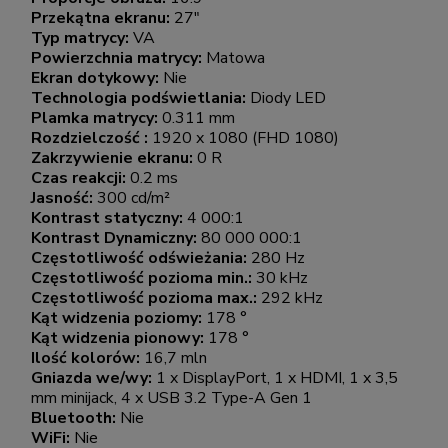
Przekątna ekranu:
27"
Typ matrycy:
VA
Powierzchnia matrycy:
Matowa
Ekran dotykowy:
Nie
Technologia podświetlania:
Diody LED
Plamka matrycy:
0.311 mm
Rozdzielczość :
1920 x 1080 (FHD 1080)
Zakrzywienie ekranu:
0 R
Czas reakcji:
0.2 ms
Jasność:
300 cd/m²
Kontrast statyczny:
4 000:1
Kontrast Dynamiczny:
80 000 000:1
Częstotliwość odświeżania:
280 Hz
Częstotliwość pozioma min.:
30 kHz
Częstotliwość pozioma max.:
292 kHz
Kąt widzenia poziomy:
178 °
Kąt widzenia pionowy:
178 °
Ilość kolorów:
16,7 mln
Gniazda we/wy:
1 x DisplayPort, 1 x HDMI, 1 x 3,5
mm minijack, 4 x USB 3.2 Type-A Gen 1
Bluetooth:
Nie
WiFi:
Nie