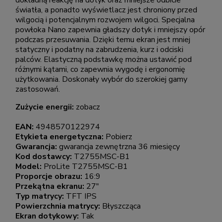
dokładną reakcję na dotyk oraz mniejsze odbicie
światła, a ponadto wyświetlacz jest chroniony przed
wilgocią i potencjalnym rozwojem wilgoci. Specjalna
powłoka Nano zapewnia gładszy dotyk i mniejszy opór
podczas przesuwania. Dzięki temu ekran jest mniej
statyczny i podatny na zabrudzenia, kurz i odciski
palców. Elastyczną podstawkę można ustawić pod
różnymi kątami, co zapewnia wygodę i ergonomię
użytkowania. Doskonały wybór do szerokiej gamy
zastosowań.
Zużycie energii:
zobacz
EAN:
4948570122974
Etykieta energetyczna:
Pobierz
Gwarancja:
gwarancja zewnętrzna 36 miesięcy
Kod dostawcy:
T2755MSC-B1
Model:
ProLite T2755MSC-B1
Proporcje obrazu:
16:9
Przekątna ekranu:
27"
Typ matrycy:
TFT IPS
Powierzchnia matrycy:
Błyszcząca
Ekran dotykowy:
Tak