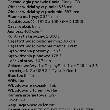
Technologia podświetlania:
Diody LED
Obszar widzialny w pionie:
336 mm
Obszar widzialny w poziomie:
597 mm
Plamka matrycy:
0.311 mm
Rozdzielczość :
1920 x 1080 (FHD 1080)
Czas reakcji:
5 ms
Jasność:
400 cd/m²
Kontrast statyczny:
1 000:1
Częstotliwość pozioma min.:
30 kHz
Częstotliwość pozioma max.:
83 kHz
Kąt widzenia poziomy:
178 °
Kąt widzenia pionowy:
178 °
Ilość kolorów:
16,7 mln
Gniazda we/wy:
1 x DisplayPort, 1 x HDMI, 1 x 3,5
mm minijack, 2 x USB 3.2 Type-A Gen 1
Bluetooth:
Nie
WiFi:
Nie
Wbudowane głośniki:
Tak
Wbudowany tuner TV:
Nie
Kamera internetowa:
Brak
Pivot:
Nie
Regulacja wysokości:
Nie