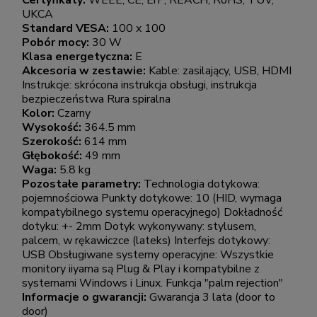
Certyfikaty:
WEEE, CE, ErP, REACH, RoHS, TUV,
UKCA
Standard VESA:
100 x 100
Pobór mocy:
30 W
Klasa energetyczna:
E
Akcesoria w zestawie:
Kable: zasilający, USB, HDMI
Instrukcje: skrócona instrukcja obsługi, instrukcja
bezpieczeństwa Rura spiralna
Kolor:
Czarny
Wysokość:
364.5 mm
Szerokość:
614 mm
Głębokość:
49 mm
Waga:
5.8 kg
Pozostałe parametry:
Technologia dotykowa:
pojemnościowa Punkty dotykowe: 10 (HID, wymaga
kompatybilnego systemu operacyjnego) Dokładność
dotyku: +- 2mm Dotyk wykonywany: stylusem,
palcem, w rękawiczce (lateks) Interfejs dotykowy:
USB Obsługiwane systemy operacyjne: Wszystkie
monitory iiyama są Plug & Play i kompatybilne z
systemami Windows i Linux. Funkcja "palm rejection"
Informacje o gwarancji:
Gwarancja 3 lata (door to
door)