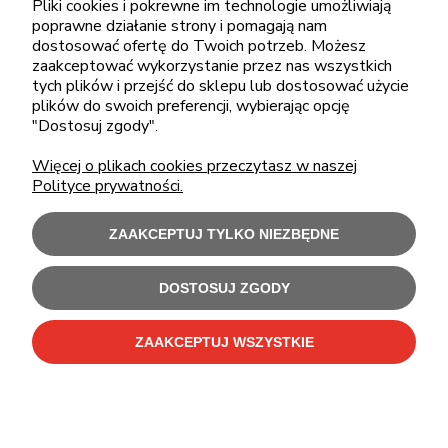
Pliki cookies i pokrewne im technologie umożliwiają
pon.-piąt.: 08:00-16:00
poprawne działanie strony i pomagają nam
sklep@cebit.pl
dostosować ofertę do Twoich potrzeb. Możesz
zaakceptować wykorzystanie przez nas wszystkich
tych plików i przejść do sklepu lub dostosować użycie
plików do swoich preferencji, wybierając opcję
ZAKUPY
"Dostosuj zgody".
Więcej o plikach cookies przeczytasz w naszej
POMOC
Polityce prywatności.
MOJE KONTO
ZAAKCEPTUJ TYLKO NIEZBĘDNE
INFORMACJE
DOSTOSUJ ZGODY
ZAAKCEPTUJ WSZYSTKIE
Użytkowanie sklepu oznacza zgodę na wykorzystywanie plików cookies.
Szczegółowe informacje w
Polityce prywatności
.
C-Bit Bis OnLine - tanie laptopy poleasingowe i używane komputery biurowe.
Polecamy
laptopy poleasingowe
,
monitory poleasingowe
,
komputery poleasingowe HP
i
komputery poleasingowe Dell
.