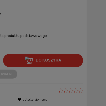
y
 dla produktu podstawowego
DO KOSZYKA
.
OWALNI
poleć znajomemu