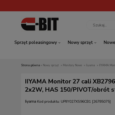
Sprzęt poleasingowy
Nowy sprzęt
Nowe
Strona główna
»
Nowy sprzęt
»
Monitory Nowe
»
Iiyama
»
IIYAMA Monitor 27 cali XB279
2x2W, HAS 150/PIVOT/obrót s
Iiyama
Kod produktu:
UPIIY027XS96CB1 [26785075]