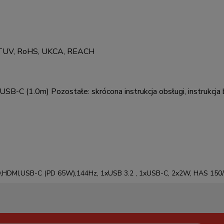
, TUV, RoHS, UKCA, REACH
, USB-C (1.0m) Pozostałe: skrócona instrukcja obsługi, instrukc
D,HDMI,USB-C (PD 65W),144Hz, 1xUSB 3.2 , 1xUSB-C, 2x2W, HAS 150/