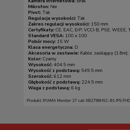
Kamera internetowa:
Brak
Mikrofon:
Nie
Pivot:
Tak
Regulacja wysokości:
Tak
Zakres regulacji wysokości:
150 mm
Certyfikaty:
CE, EAC, ErP, VCCI-B, PSE, WEEE
Standard VESA:
100 x 100
Pobór mocy:
15 W
Klasa energetyczna:
D
Akcesoria w zestawie:
Kable: zasilający (1.8m)
Kolor:
Czarny
Wysokość:
404.5 mm
Wysokość z podstawą:
549.5 mm
Szerokość:
612 mm
Głębokość z podstawą:
224.5 mm
Waga z podstawą:
6 kg
Produkt: IIYAMA Monitor 27 cali XB2796HSC-B1 IPS,FH