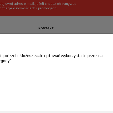
daj swój adres e-mail, jeżeli chcesz otrzymywać
formacje o nowościach i promocjach.
KONTAKT
+48 717345566
pon.-piąt.: 08:00-16:00
sklep@cebit.pl
oich potrzeb. Możesz zaakceptować wykorzystanie przez nas
zgody".
ce prywatności
.
ingowe Dell
.