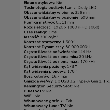
Ekran dotykowy:
Nie
Technologia podświetlania:
Diody LED
Obszar widzialny w pionie:
336 mm
Obszar widzialny w poziomie:
598 mm
Plamka matrycy:
0.311 mm
Rozdzielczość :
1920 x 1080 (FHD 1080)
Czas reakcji:
3 ms
Jasność:
300 cd/m²
Kontrast statyczny:
1 500:1
Kontrast Dynamiczny:
80 000 000:1
Częstotliwość odświeżania:
144 Hz
Częstotliwość pozioma min.:
30 kHz
Częstotliwość pozioma max.:
170 kHz
Kąt widzenia poziomy:
178 °
Kąt widzenia pionowy:
178 °
Ilość kolorów:
16,7 mln
Gniazda we/wy:
1 x USB 3.2 Type-A Gen 1, 1 x 
Kensington Security Slot:
Nie
Bluetooth:
Nie
WiFi:
Nie
Wbudowane głośniki:
Tak
Wbudowany tuner TV:
Nie