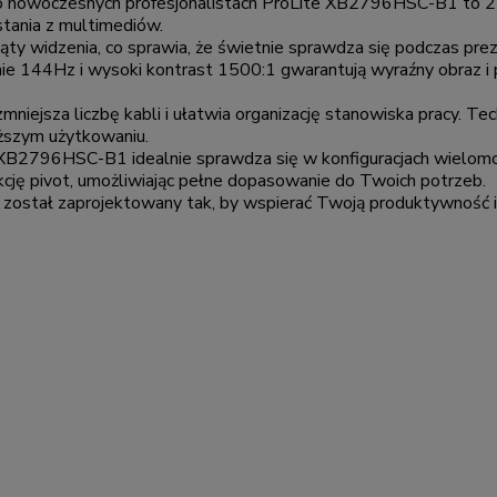
 nowoczesnych profesjonalistach ProLite XB2796HSC-B1 to 27-
stania z multimediów.
ty widzenia, co sprawia, że świetnie sprawdza się podczas preze
e 144Hz i wysoki kontrast 1500:1 gwarantują wyraźny obraz i pł
ejsza liczbę kabli i ułatwia organizację stanowiska pracy. Tech
uższym użytkowaniu.
, XB2796HSC-B1 idealnie sprawdza się w konfiguracjach wielom
nkcję pivot, umożliwiając pełne dopasowanie do Twoich potrzeb.
ostał zaprojektowany tak, by wspierać Twoją produktywność i 