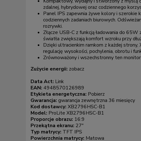
Kompaktowy, wydajny i stworzony z myślą o
zdalnej, hybrydowej oraz codziennego korzy
Panel IPS zapewnia żywe kolory i szerokie ką
codziennych zadaniach biurowych. Odświeżani
rozrywki.
Złącze USB-C z funkcją ładowania do 65W zmni
światła zwiększają komfort wzroku przy dł
Dzięki ultracienkim ramkom z każdej strony
regulację wysokości, pochylenia, obrotu i fu
Zrównoważony i wszechstronny ten monitor z
Zużycie energii:
zobacz
Data Act:
Link
EAN:
4948570126989
Etykieta energetyczna:
Pobierz
Gwarancja:
gwarancja zewnętrzna 36 miesięcy
Kod dostawcy:
XB2796HSC-B1
Model:
ProLite XB2796HSC-B1
Proporcje obrazu:
16:9
Przekątna ekranu:
27"
Typ matrycy:
TFT IPS
Powierzchnia matrycy:
Matowa