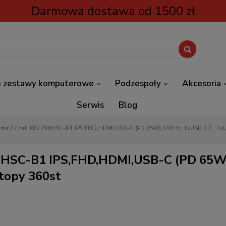
Darmowa dostawa od 1500 zł
 zestawy komputerowe
Podzespoły
Akcesoria
Serwis
Blog
IIYAMA Monitor 27 cali XB2796HSC
6HSC-B1 IPS,FHD,HDMI,USB-C (PD 65W)
topy 360st