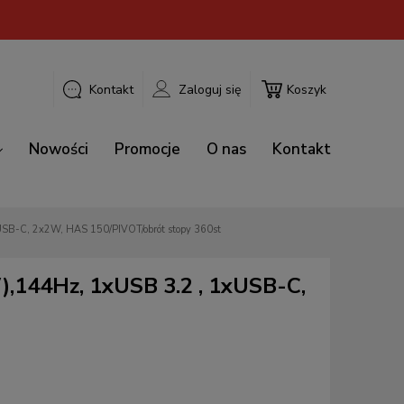
Kontakt
Zaloguj się
Koszyk
Nowości
Promocje
O nas
Kontakt
-B1 IPS,FHD,HDMI,USB-C (PD 65W),144Hz, 1xUSB 3.2 , 1xUSB-C, 2x2W, HAS 150/PIVOT/obrót stopy 360st
,144Hz, 1xUSB 3.2 , 1xUSB-C,