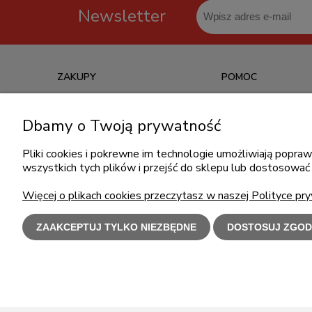
Newsletter
ZAKUPY
POMOC
Czas realizacji zamówienia
Jak kupować?
Dbamy o Twoją prywatność
Informacje o leasingu
Częste pytania
Formy płatności
Polityka prywatności
Pliki cookies i pokrewne im technologie umożliwiają popr
wszystkich tych plików i przejść do sklepu lub dostosować 
Koszt dostawy
Regulamin zakupów
Reklamacje i zwroty
Więcej o plikach cookies przeczytasz w naszej Polityce pry
ZAAKCEPTUJ TYLKO NIEZBĘDNE
DOSTOSUJ ZGOD
Użytkowanie s
Polecamy
l