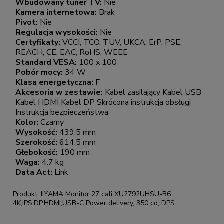
Wbudowany tuner TV:
Nie
Kamera internetowa:
Brak
Pivot:
Nie
Regulacja wysokości:
Nie
Certyfikaty:
VCCI, TCO, TUV, UKCA, ErP, PSE,
REACH, CE, EAC, RoHS, WEEE
Standard VESA:
100 x 100
Pobór mocy:
34 W
Klasa energetyczna:
F
Akcesoria w zestawie:
Kabel zasilający Kabel USB
Kabel HDMI Kabel DP Skrócona instrukcja obsługi
Instrukcja bezpieczeństwa
Kolor:
Czarny
Wysokość:
439.5 mm
Szerokość:
614.5 mm
Głębokość:
190 mm
Waga:
4.7 kg
Data Act:
Link
Produkt: IIYAMA Monitor 27 cali XU2792UHSU-B6
4K,IPS,DP,HDMI,USB-C Power delivery, 350 cd, DPS