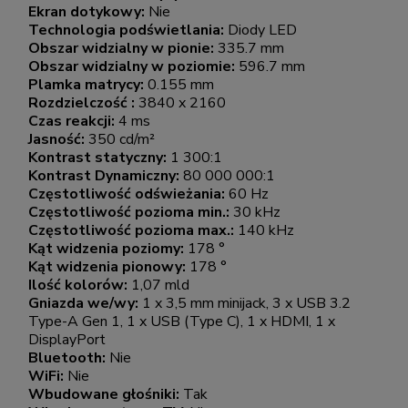
Ekran dotykowy:
Nie
Technologia podświetlania:
Diody LED
Obszar widzialny w pionie:
335.7 mm
Obszar widzialny w poziomie:
596.7 mm
Plamka matrycy:
0.155 mm
Rozdzielczość :
3840 x 2160
Czas reakcji:
4 ms
Jasność:
350 cd/m²
Kontrast statyczny:
1 300:1
Kontrast Dynamiczny:
80 000 000:1
Częstotliwość odświeżania:
60 Hz
Częstotliwość pozioma min.:
30 kHz
Częstotliwość pozioma max.:
140 kHz
Kąt widzenia poziomy:
178 °
Kąt widzenia pionowy:
178 °
Ilość kolorów:
1,07 mld
Gniazda we/wy:
1 x 3,5 mm minijack, 3 x USB 3.2
Type-A Gen 1, 1 x USB (Type C), 1 x HDMI, 1 x
DisplayPort
Bluetooth:
Nie
WiFi:
Nie
Wbudowane głośniki:
Tak