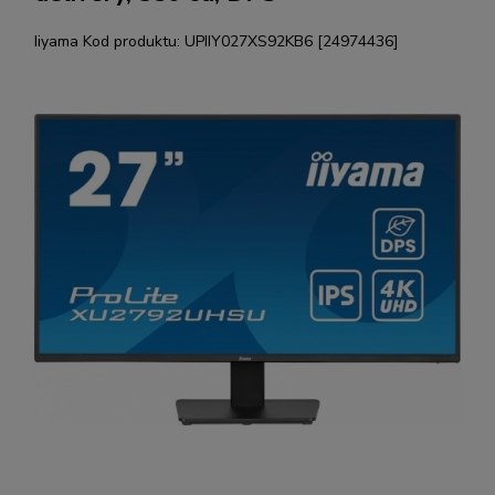
Iiyama
Kod produktu:
UPIIY027XS92KB6 [24974436]