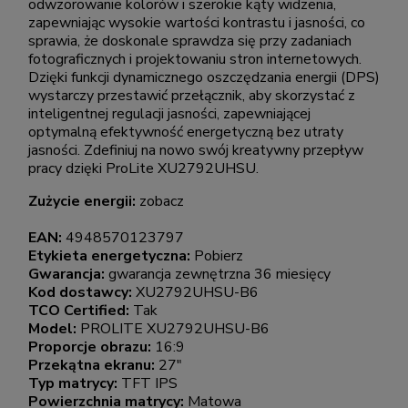
odwzorowanie kolorów i szerokie kąty widzenia,
zapewniając wysokie wartości kontrastu i jasności, co
sprawia, że doskonale sprawdza się przy zadaniach
fotograficznych i projektowaniu stron internetowych.
Dzięki funkcji dynamicznego oszczędzania energii (DPS)
wystarczy przestawić przełącznik, aby skorzystać z
inteligentnej regulacji jasności, zapewniającej
optymalną efektywność energetyczną bez utraty
jasności. Zdefiniuj na nowo swój kreatywny przepływ
pracy dzięki ProLite XU2792UHSU.
Zużycie energii:
zobacz
EAN:
4948570123797
Etykieta energetyczna:
Pobierz
Gwarancja:
gwarancja zewnętrzna 36 miesięcy
Kod dostawcy:
XU2792UHSU-B6
TCO Certified:
Tak
Model:
PROLITE XU2792UHSU-B6
Proporcje obrazu:
16:9
Przekątna ekranu:
27"
Typ matrycy:
TFT IPS
Powierzchnia matrycy:
Matowa