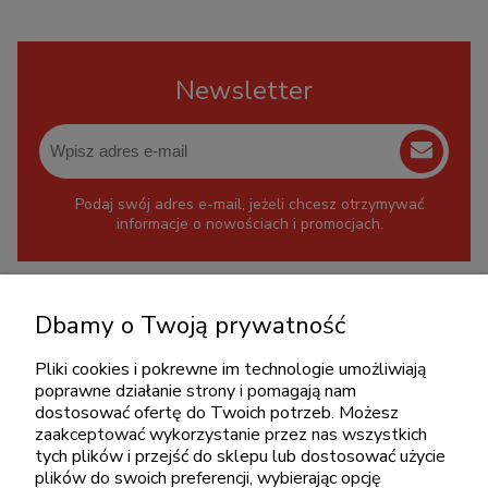
Newsletter
Podaj swój adres e-mail, jeżeli chcesz otrzymywać
informacje o nowościach i promocjach.
KONTAKT
Dbamy o Twoją prywatność
+48 717345566
Pliki cookies i pokrewne im technologie umożliwiają
pon.-piąt.: 08:00-16:00
poprawne działanie strony i pomagają nam
sklep@cebit.pl
dostosować ofertę do Twoich potrzeb. Możesz
zaakceptować wykorzystanie przez nas wszystkich
tych plików i przejść do sklepu lub dostosować użycie
plików do swoich preferencji, wybierając opcję
ZAKUPY