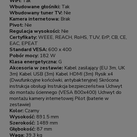
WiFi:
Tak
Wbudowane głośniki:
Tak
Wbudowany tuner TV:
Nie
Kamera internetowa:
Brak
Pivot:
Nie
Regulacja wysokości:
Nie
Certyfikaty:
WEEE, REACH, RoHS, TUV, ErP, CB, CE,
EAC, EPEAT
Standard VESA:
600 x 400
Pobór mocy:
182 W
Klasa energetyczna:
G
Akcesoria w zestawie:
Kabel zasilający (EU 3m, UK
3m) Kabel USB (3m) Kabel HDMI (3m) Rysik x4
(Dwufunkcyjne końcówki, antybakteryjne) Skrócona
instrukcja obsługi Instrukcja bezpieczeństwa Uchwyt
do montażu ściennego (VESA 800x400) Uchwyt do
montażu kamery internetowej Pilot (baterie w
zestawie)
Kolor:
Czarny
Wysokość:
891.5 mm
Szerokość:
1489 mm
Głębokość:
87 mm
Waga:
39.3 kg