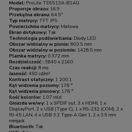
Model:
ProLite TE6513A-B1AG
Proporcje obrazu:
16:9
Przekątna ekranu:
64.5''
Typ matrycy:
TFT IPS
Powierzchnia matrycy:
Matowa
Ekran dotykowy:
Tak
Technologia podświetlania:
Diody LED
Obszar widzialny w pionie:
803.5 mm
Obszar widzialny w poziomie:
1428.5 mm
Plamka matrycy:
0.372 mm
Rozdzielczość :
3840 x 2160
Czas reakcji:
8 ms
Jasność:
450 cd/m²
Kontrast statyczny:
1 200:1
Kąt widzenia poziomy:
178 °
Kąt widzenia pionowy:
178 °
Ilość kolorów:
1,07 mld
Gniazda we/wy:
1 x SPDIF out, 3 x HDMI, 1 x
DisplayPort, 2 x USB (Type C), 1 x RS-232 (COM), 2 x
RJ-45 LAN, 4 x USB 3.2 Type-A Gen 1, 2 x 3,5 mm
minijack
Bluetooth:
Tak