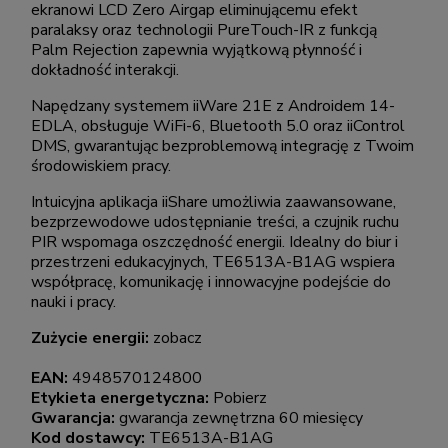
ekranowi LCD Zero Airgap eliminującemu efekt
paralaksy oraz technologii PureTouch-IR z funkcją
Palm Rejection zapewnia wyjątkową płynność i
dokładność interakcji.
Napędzany systemem iiWare 21E z Androidem 14-
EDLA, obsługuje WiFi-6, Bluetooth 5.0 oraz iiControl
DMS, gwarantując bezproblemową integrację z Twoim
środowiskiem pracy.
Intuicyjna aplikacja iiShare umożliwia zaawansowane,
bezprzewodowe udostępnianie treści, a czujnik ruchu
PIR wspomaga oszczędność energii. Idealny do biur i
przestrzeni edukacyjnych, TE6513A-B1AG wspiera
współpracę, komunikację i innowacyjne podejście do
nauki i pracy.
Zużycie energii:
zobacz
EAN:
4948570124800
Etykieta energetyczna:
Pobierz
Gwarancja:
gwarancja zewnętrzna 60 miesięcy
Kod dostawcy:
TE6513A-B1AG