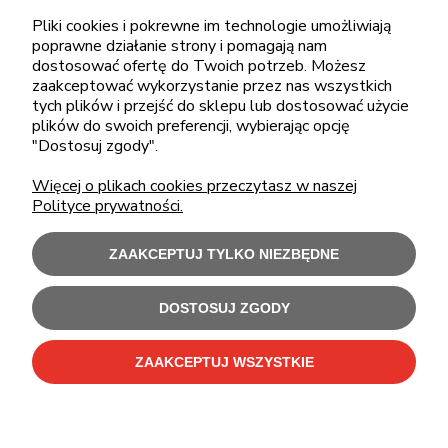
Pliki cookies i pokrewne im technologie umożliwiają
pon.-piąt.: 08:00-16:00
poprawne działanie strony i pomagają nam
sklep@cebit.pl
dostosować ofertę do Twoich potrzeb. Możesz
zaakceptować wykorzystanie przez nas wszystkich
tych plików i przejść do sklepu lub dostosować użycie
plików do swoich preferencji, wybierając opcję
ZAKUPY
"Dostosuj zgody".
Więcej o plikach cookies przeczytasz w naszej
POMOC
Polityce prywatności.
MOJE KONTO
ZAAKCEPTUJ TYLKO NIEZBĘDNE
INFORMACJE
DOSTOSUJ ZGODY
ZAAKCEPTUJ WSZYSTKIE
Użytkowanie sklepu oznacza zgodę na wykorzystywanie plików cookies.
Szczegółowe informacje w
Polityce prywatności
.
C-Bit Bis OnLine - tanie laptopy poleasingowe i używane komputery biurowe.
Polecamy
laptopy poleasingowe
,
monitory poleasingowe
,
komputery poleasingowe HP
i