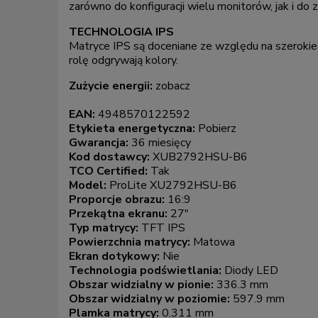
zarówno do konfiguracji wielu monitorów, jak i do
TECHNOLOGIA IPS
Matryce IPS są doceniane ze względu na szerokie 
rolę odgrywają kolory.
Zużycie energii:
zobacz
EAN:
4948570122592
Etykieta energetyczna:
Pobierz
Gwarancja:
36 miesięcy
Kod dostawcy:
XUB2792HSU-B6
TCO Certified:
Tak
Model:
ProLite XU2792HSU-B6
Proporcje obrazu:
16:9
Przekątna ekranu:
27"
Typ matrycy:
TFT IPS
Powierzchnia matrycy:
Matowa
Ekran dotykowy:
Nie
Technologia podświetlania:
Diody LED
Obszar widzialny w pionie:
336.3 mm
Obszar widzialny w poziomie:
597.9 mm
Plamka matrycy:
0.311 mm