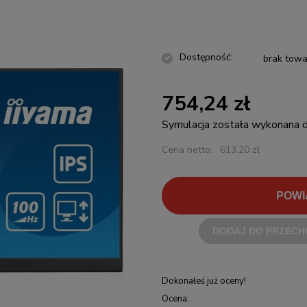
Dostępność:
brak towa
754,24 zł
Symulacja została wykonana
Cena netto:
613,20 zł
POWI
DODAJ DO PRZECH
Dokonałeś już oceny!
Ocena: