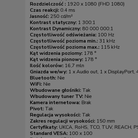
Rozdzielczość :
1920 x 1080 (FHD 1080)
Czas reakcji:
0.4 ms
Jasność:
250 cd/m²
Kontrast statyczny:
1 300:1
Kontrast Dynamiczny:
80 000 000:1
Częstotliwość odświeżania:
100 Hz
Częstotliwość pozioma min.:
31 kHz
Częstotliwość pozioma max.:
115 kHz
Kąt widzenia poziomy:
178 °
Kąt widzenia pionowy:
178 °
Ilość kolorów:
16,7 mln
Gniazda we/wy:
1 x Audio out, 1 x DisplayPort
Bluetooth:
Nie
WiFi:
Nie
Wbudowane głośniki:
Tak
Wbudowany tuner TV:
Nie
Kamera internetowa:
Brak
Pivot:
Tak
Regulacja wysokości:
Tak
Zakres regulacji wysokości:
150 mm
Certyfikaty:
UKCA, RoHS, TCO, TUV, REACH, PS
Standard VESA:
100 x 100