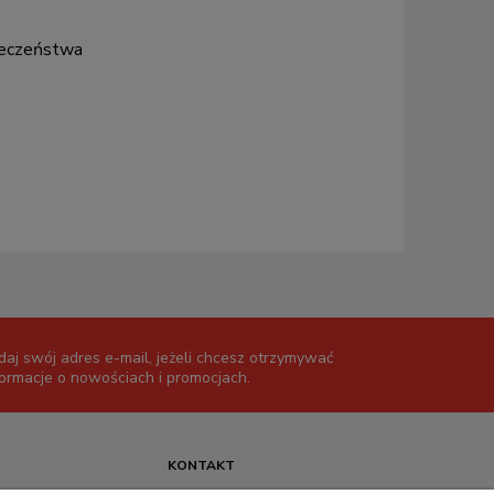
pieczeństwa
daj swój adres e-mail, jeżeli chcesz otrzymywać
formacje o nowościach i promocjach.
KONTAKT