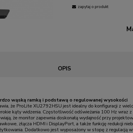
zapytaj o produkt
Ma
OPIS
bardzo wąską ramką i podstawą o regulowanej wysokości
awia, że ProLite XU2792HSU jest idealny do konfiguracji z wie
rokie kąty widzenia. Częstotliwość odświeżania 100 Hz wraz z 
rawiają, że monitor zapewnia doskonałą wydajność przy projektow
awkowe, złącza HDMI i DisplayPort, a także funkcję redukcji nie
 użytkowania. Dodatkowo jest wyposażony w stopę z regulacją