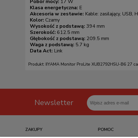
Pobór mocy:
17 W
Klasa energetyczna:
E
Akcesoria w zestawie:
Kable: zasilający, USB, 
Kolor:
Czarny
Wysokość z podstawą:
394 mm
Szerokość:
612.5 mm
Głębokość z podstawą:
209.5 mm
Waga z podstawą:
5.7 kg
Data Act:
Link
Produkt: IIYAMA Monitor ProLite XUB2792HSU-B6 27 c
Newsletter
ZAKUPY
POMOC