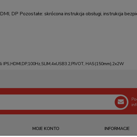
HDMI, DP Pozostałe: skrócona instrukcja obsługi, instrukcja bez
ali IPS,HDMI,DP,100Hz,SLIM,4xUSB3.2,PIVOT, HAS(150mm),2x2W
Po
in
MOJE KONTO
INFORMACJE