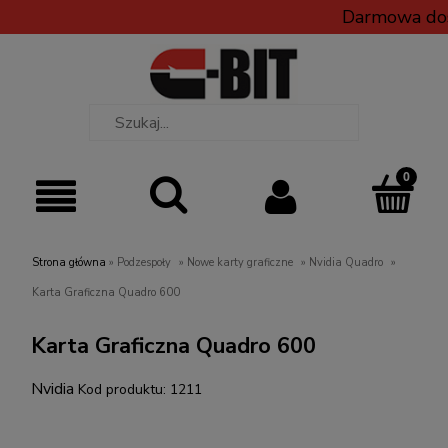
Darmowa dos
Strona główna
»
Podzespoły
»
Nowe karty graficzne
»
Nvidia Quadro
»
Karta Graficzna Quadro 600
Karta Graficzna Quadro 600
Nvidia
Kod produktu:
1211