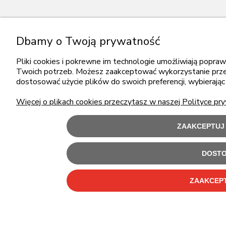
Dbamy o Twoją prywatność
Pliki cookies i pokrewne im technologie umożliwiają popra
Twoich potrzeb. Możesz zaakceptować wykorzystanie przez 
dostosować użycie plików do swoich preferencji, wybierając
Więcej o plikach cookies przeczytasz w naszej Polityce pry
ZAAKCEPTUJ 
DOSTO
ZAAKCEPT