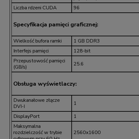
Liczba rdzeni CUDA
96
Specyfikacja pamięci graficznej:
Wielkość bufora ramki
1 GB DDR3
Interfejs pamięci
128-bit
Przepustowość pamięci
25.6
(GB/s)
Obsługa wyświetlaczy:
Dwukanałowe złącze
1
DVI-I
DisplayPort
1
Maksymalna
rozdzielczość w trybie
2560x1600
cyfrowym przy 60 Hz