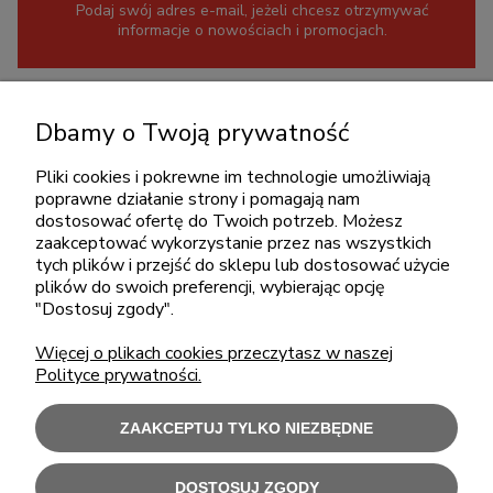
Podaj swój adres e-mail, jeżeli chcesz otrzymywać
informacje o nowościach i promocjach.
KONTAKT
Dbamy o Twoją prywatność
+48 717345566
pon.-piąt.: 08:00-16:00
Pliki cookies i pokrewne im technologie umożliwiają
poprawne działanie strony i pomagają nam
sklep@cebit.pl
dostosować ofertę do Twoich potrzeb. Możesz
zaakceptować wykorzystanie przez nas wszystkich
tych plików i przejść do sklepu lub dostosować użycie
plików do swoich preferencji, wybierając opcję
ZAKUPY
"Dostosuj zgody".
Więcej o plikach cookies przeczytasz w naszej
POMOC
Polityce prywatności.
MOJE KONTO
ZAAKCEPTUJ TYLKO NIEZBĘDNE
INFORMACJE
DOSTOSUJ ZGODY