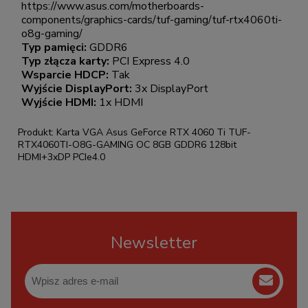
https://www.asus.com/motherboards-
components/graphics-cards/tuf-gaming/tuf-rtx4060ti-
o8g-gaming/
Typ pamięci:
GDDR6
Typ złącza karty:
PCI Express 4.0
Wsparcie HDCP:
Tak
Wyjście DisplayPort:
3x DisplayPort
Wyjście HDMI:
1x HDMI
Produkt: Karta VGA Asus GeForce RTX 4060 Ti TUF-
RTX4060TI-O8G-GAMING OC 8GB GDDR6 128bit
HDMI+3xDP PCIe4.0
Newsletter