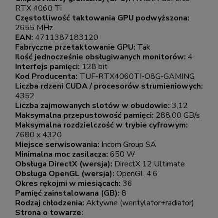
RTX 4060 Ti
Częstotliwość taktowania GPU podwyższona:
2655 MHz
EAN:
4711387183120
Fabryczne przetaktowanie GPU:
Tak
Ilość jednocześnie obsługiwanych monitorów:
4
Interfejs pamięci:
128 bit
Kod Producenta:
TUF-RTX4060TI-O8G-GAMING
Liczba rdzeni CUDA / procesorów strumieniowych:
4352
Liczba zajmowanych slotów w obudowie:
3,12
Maksymalna przepustowość pamięci:
288.00 GB/s
Maksymalna rozdzielczość w trybie cyfrowym:
7680 x 4320
Miejsce serwisowania:
Incom Group SA
Minimalna moc zasilacza:
650 W
Obsługa DirectX (wersja):
DirectX 12 Ultimate
Obsługa OpenGL (wersja):
OpenGL 4.6
Okres rękojmi w miesiącach:
36
Pamięć zainstalowana (GB):
8
Rodzaj chłodzenia:
Aktywne (wentylator+radiator)
Strona o towarze: