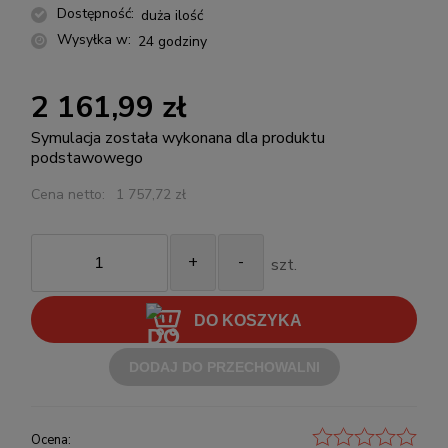
Dostępność:
duża ilość
Wysyłka w:
24 godziny
2 161,99 zł
Symulacja została wykonana dla produktu
podstawowego
Cena netto:
1 757,72 zł
+
-
szt.
DO KOSZYKA
DODAJ DO PRZECHOWALNI
Ocena: