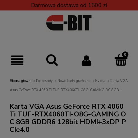
Darmowa dostawa od 1500 zł
Strona główna
»
Podzespoły
»
Nowe karty graficzne
»
Nvidia
»
Karta VGA
Asus GeForce RTX 4060 Ti TUF-RTX4060TI-O8G-GAMING OC 8GB
GDDR6 128bit HDMI+3xDP PCIe4.0
Karta VGA Asus GeForce RTX 4060
Ti TUF-RTX4060TI-O8G-GAMING O
C 8GB GDDR6 128bit HDMI+3xDP P
CIe4.0