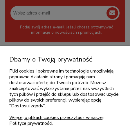
Podaj swój adres e-mail, jeżeli chcesz otrzymywać
informacje o nowościach i promocjach.
KONTAKT
Dbamy o Twoją prywatność
+48 717345566
Pliki cookies i pokrewne im technologie umożliwiają
pon.-piąt.: 08:00-16:00
poprawne działanie strony i pomagają nam
sklep@cebit.pl
dostosować ofertę do Twoich potrzeb. Możesz
zaakceptować wykorzystanie przez nas wszystkich
tych plików i przejść do sklepu lub dostosować użycie
plików do swoich preferencji, wybierając opcję
ZAKUPY
"Dostosuj zgody".
Więcej o plikach cookies przeczytasz w naszej
POMOC
Polityce prywatności.