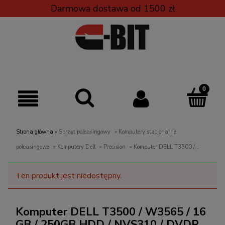
Darmowa dostawa od 1500 zł
Strona główna
»
Sprzęt poleasingowy
»
Komputery stacjonarne
poleasingowe
»
Komputery Dell
»
Precision
»
Komputer DELL T3500 /
W3565 / 16GB / 250GB HDD / NVS310 / DVDRW / Win 10 HOME
Ten produkt jest niedostępny.
Komputer DELL T3500 / W3565 / 16
GB / 250GB HDD / NVS310 / DVDR