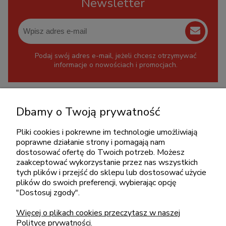
Newsletter
Podaj swój adres e-mail, jeżeli chcesz otrzymywać
informacje o nowościach i promocjach.
KONTAKT
Dbamy o Twoją prywatność
+48 717345566
Pliki cookies i pokrewne im technologie umożliwiają
pon.-piąt.: 08:00-16:00
poprawne działanie strony i pomagają nam
sklep@cebit.pl
dostosować ofertę do Twoich potrzeb. Możesz
zaakceptować wykorzystanie przez nas wszystkich
tych plików i przejść do sklepu lub dostosować użycie
plików do swoich preferencji, wybierając opcję
ZAKUPY
"Dostosuj zgody".
Więcej o plikach cookies przeczytasz w naszej
POMOC
Polityce prywatności.