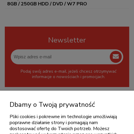
8GB / 250GB HDD / DVD / W7 PRO
Newsletter
Podaj swój adres e-mail, jeżeli chcesz otrzymywać
informacje o nowościach i promocjach.
KONTAKT
Dbamy o Twoją prywatność
+48 717345566
Pliki cookies i pokrewne im technologie umożliwiają
pon.-piąt.: 08:00-16:00
poprawne działanie strony i pomagają nam
sklep@cebit.pl
dostosować ofertę do Twoich potrzeb. Możesz