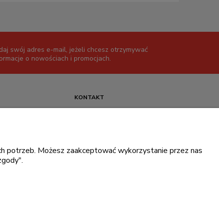
daj swój adres e-mail, jeżeli chcesz otrzymywać
formacje o nowościach i promocjach.
KONTAKT
+48 717345566
pon.-piąt.: 08:00-16:00
sklep@cebit.pl
oich potrzeb. Możesz zaakceptować wykorzystanie przez nas
zgody".
ce prywatności
.