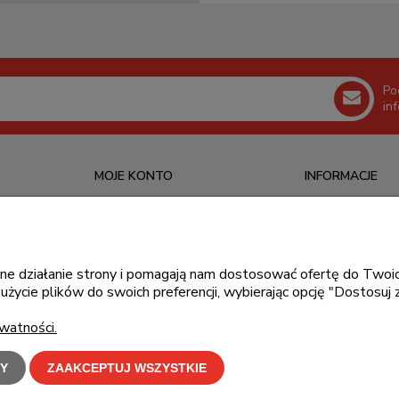
Po
in
MOJE KONTO
INFORMACJE
Logowanie
O nas
Ustawienia konta
Kontakt
Moje zamówienia
Blog
awne działanie strony i pomagają nam dostosować ofertę do Tw
użycie plików do swoich preferencji, wybierając opcję "Dostosuj 
Przechowalnia
watności.
Y
ZAAKCEPTUJ WSZYSTKIE
klepu oznacza zgodę na wykorzystywanie plików cookies. Szczegółowe informacje w
Polity
C-Bit Bis OnLine - tanie laptopy poleasingowe i używane komputery biurowe.