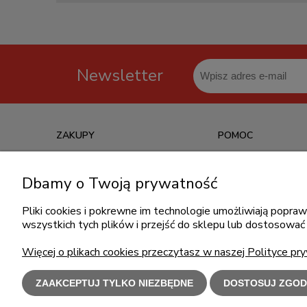
Newsletter
ZAKUPY
POMOC
Czas realizacji zamówienia
Jak kupować?
Dbamy o Twoją prywatność
Informacje o leasingu
Częste pytania
Formy płatności
Polityka prywatności
Pliki cookies i pokrewne im technologie umożliwiają popr
wszystkich tych plików i przejść do sklepu lub dostosować 
Koszt dostawy
Regulamin zakupów
Reklamacje i zwroty
Więcej o plikach cookies przeczytasz w naszej Polityce pry
ZAAKCEPTUJ TYLKO NIEZBĘDNE
DOSTOSUJ ZGOD
Użytkowanie s