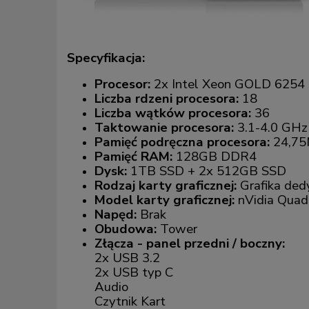
Specyfikacja:
Procesor:
2x Intel Xeon GOLD 6254
Liczba rdzeni procesora:
18
Liczba wątków procesora:
36
Taktowanie procesora:
3.1-4.0 GHz
Pamięć podręczna procesora:
24,7
Pamięć RAM:
128GB DDR4
Dysk:
1TB SSD + 2x 512GB SSD
Rodzaj karty graficznej:
Grafika de
Model karty graficznej:
nVidia Qua
Napęd:
Brak
Obudowa:
Tower
Złącza - panel przedni / boczny:
2x USB 3.2
2x USB typ C
Audio
Czytnik Kart