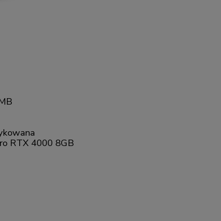
5MB
dykowana
dro RTX 4000 8GB