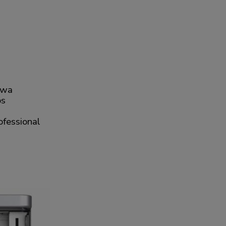
owa
ps
fessional