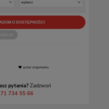
ADOM O DOSTĘPNOŚCI
OWALNI
poleć znajomemu
sz pytania?
Zadzwoń
71 734 55 66