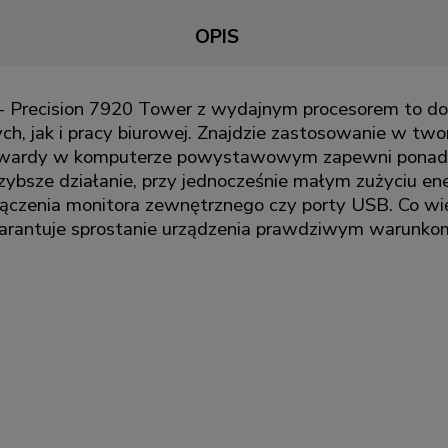
OPIS
- Precision 7920 Tower z wydajnym procesorem to dob
 jak i pracy biurowej. Znajdzie zastosowanie w twor
twardy w komputerze powystawowym zapewni ponadpr
 szybsze działanie, przy jednocześnie małym zużyciu e
dłączenia monitora zewnętrznego czy porty USB. Co w
arantuje sprostanie urządzenia prawdziwym warunko