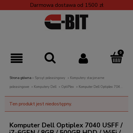
Darmowa dostawa od 1500 zł
Strona główna
»
Sprzęt poleasingowy
»
Komputery stacjonarne
poleasingowe
»
Komputery Dell
»
OptiPlex
»
Komputer Dell Optiplex 7040
USFF / i7-6GEN / 8GB / 500GB HDD / WiFi / Win 10 PRO
Ten produkt jest niedostępny.
Komputer Dell Optiplex 7040 USFF /
i7-6GEN / 8GB / 500GB HDD / WiFi /