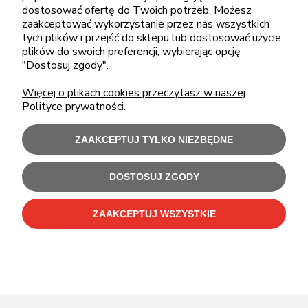
sklep@cebit.pl
dostosować ofertę do Twoich potrzeb. Możesz
zaakceptować wykorzystanie przez nas wszystkich
tych plików i przejść do sklepu lub dostosować użycie
plików do swoich preferencji, wybierając opcję
ZAKUPY
"Dostosuj zgody".
Więcej o plikach cookies przeczytasz w naszej
POMOC
Polityce prywatności.
MOJE KONTO
ZAAKCEPTUJ TYLKO NIEZBĘDNE
INFORMACJE
DOSTOSUJ ZGODY
ZAAKCEPTUJ WSZYSTKIE
Użytkowanie sklepu oznacza zgodę na wykorzystywanie plików cookies.
Szczegółowe informacje w
Polityce prywatności
.
C-Bit Bis OnLine - tanie laptopy poleasingowe i używane komputery biurowe.
Polecamy
laptopy poleasingowe
,
monitory poleasingowe
,
komputery poleasingowe HP
i
komputery poleasingowe Dell
.