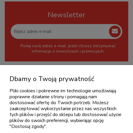
Newsletter
Podaj swój adres e-mail, jeżeli chcesz otrzymywać
informacje o nowościach i promocjach.
KONTAKT
Dbamy o Twoją prywatność
+48 717345566
pon.-piąt.: 08:00-16:00
Pliki cookies i pokrewne im technologie umożliwiają
poprawne działanie strony i pomagają nam
sklep@cebit.pl
dostosować ofertę do Twoich potrzeb. Możesz
zaakceptować wykorzystanie przez nas wszystkich
tych plików i przejść do sklepu lub dostosować użycie
plików do swoich preferencji, wybierając opcję
ZAKUPY
"Dostosuj zgody".