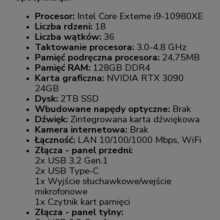
Procesor:
Intel Core Exteme i9-10980XE
Liczba rdzeni:
18
Liczba wątków:
36
Taktowanie procesora:
3.0-4.8 GHz
Pamięć podręczna procesora:
24,75MB
Pamięć RAM:
128GB DDR4
Karta graficzna:
NVIDIA RTX 3090
24GB
Dysk:
2TB SSD
Wbudowane napędy optyczne:
Brak
Dźwięk:
Zintegrowana karta dźwiękowa
Kamera internetowa:
Brak
Łączność:
LAN 10/100/1000 Mbps, WiFi
Złącza - panel przedni:
2x USB 3.2 Gen.1
2x USB Type-C
1x Wyjście słuchawkowe/wejście
mikrofonowe
1x Czytnik kart pamięci
Złącza - panel tylny: