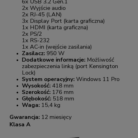
6x USB 3.2 Gen.1
2x Wyjście audio
2x RJ-45 (LAN)
3x Display Port (karta graficzna)
1x HDMI (karta graficzna)
2x PS/2
1x RS-232
1x AC-in (wejście zasilania)
Zasilacz:
950 W
Dodatkowe informacje:
Możliwość
zabezpieczenia linką (port Kensington
Lock)
System operacyjny:
Windows 11 Pro
Wysokość:
418 mm
Szerokość:
176 mm
Głębokość:
518 mm
Waga:
15,4 kg
Gwarancja:
12 miesięcy
Klasa A