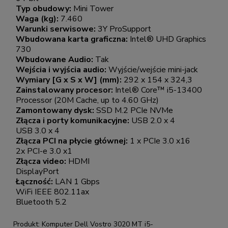
Typ obudowy:
Mini Tower
Waga (kg):
7.460
Warunki serwisowe:
3Y ProSupport
Wbudowana karta graficzna:
Intel® UHD Graphics
730
Wbudowane Audio:
Tak
Wejścia i wyjścia audio:
Wyjście/wejście mini-jack
Wymiary [G x S x W] (mm):
292 x 154 x 324,3
Zainstalowany procesor:
Intel® Core™ i5-13400
Processor (20M Cache, up to 4.60 GHz)
Zamontowany dysk:
SSD M.2 PCIe NVMe
Złącza i porty komunikacyjne:
USB 2.0 x 4
USB 3.0 x 4
Złącza PCI na płycie głównej:
1 x PCIe 3.0 x16
2x PCI-e 3.0 x1
Złącza video:
HDMI
DisplayPort
Łączność:
LAN 1 Gbps
WiFi IEEE 802.11ax
Bluetooth 5.2
Produkt: Komputer Dell Vostro 3020 MT i5-