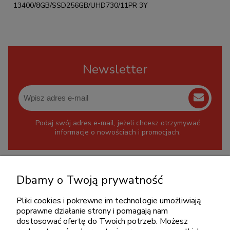
13400/8GB/SSD256GB/UHD730/11PR 3Y
Newsletter
Podaj swój adres e-mail, jeżeli chcesz otrzymywać
informacje o nowościach i promocjach.
KONTAKT
Dbamy o Twoją prywatność
+48 717345566
Pliki cookies i pokrewne im technologie umożliwiają
pon.-piąt.: 08:00-16:00
poprawne działanie strony i pomagają nam
sklep@cebit.pl
dostosować ofertę do Twoich potrzeb. Możesz