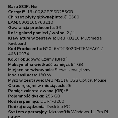
Baza SCIP:
Nie
Cechy:
i5-13400;8GB/SSD256GB
Chipset płyty głównej:
Intel® B660
EAN:
5901165763210
Gwarancja producenta:
36
Ilość gniazd pamięci / wolne:
2 / 1
Klawiatura w zestawie:
Dell KB216 Multimedia
Keyboard
Kod Producenta:
N2046VDT3020MTEMEA01 /
46310974
Kolor obudowy:
Czarny (Black)
Maksymalna wielkość pamięci:
64 GB
Miejsce serwisowania:
Serwis zewnętrzny
Moc zasilacza:
180 W
Mysz w zestawie:
Dell MS116 USB Optical Mouse
Okres rękojmi w miesiącach:
36
Pamięć zainstalowana (GB):
8
Pojemność dysku:
256 GB
Rodzaj pamięci:
DDR4-3200
Rodzaj urządzenia:
Desktop PC
System operacyjny:
Microsoft® Windows 11 Pro PL
64-bit