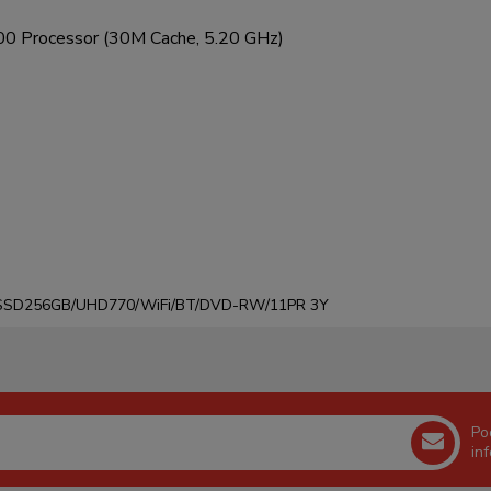
00 Processor (30M Cache, 5.20 GHz)
GB/SSD256GB/UHD770/WiFi/BT/DVD-RW/11PR 3Y
Po
in