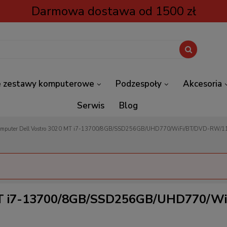
Darmowa dostawa od 1500 zł
 zestawy komputerowe
Podzespoły
Akcesoria
Serwis
Blog
omputer Dell Vostro 3020 MT i7-13700/8GB/SSD256GB/UHD770/WiFi/BT/DVD-RW/1
MT i7-13700/8GB/SSD256GB/UHD770/W