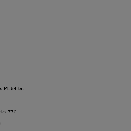
o PL 64-bit
hics 770
k