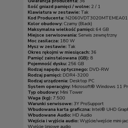
Gwarancja producenta:
36
Ilość gniazd pamięci / wolne:
2 / 1
Klawiatura w zestawie:
Tak
Kod Producenta:
N2060VDT3020MTEMEA01
Kolor obudowy:
Czarny (Black)
Maksymalna wielkość pamięci:
64 GB
Miejsce serwisowania:
Serwis zewnętrzny
Moc zasilacza:
180 W
Mysz w zestawie:
Tak
Okres rękojmi w miesiącach:
36
Pamięć zainstalowana (GB):
8
Pojemność dysku:
256 GB
Rodzaj napędu optycznego:
DVD-RW
Rodzaj pamięci:
DDR4-3200
Rodzaj urządzenia:
Desktop PC
System operacyjny:
Microsoft® Windows 11 Pr
Typ obudowy:
Mini Tower
Waga (kg):
7.500
Warunki serwisowe:
3Y ProSupport
Wbudowana karta graficzna:
Intel® UHD Grap
Wbudowane Audio:
HD Audio
Wejścia i wyjścia audio:
Wyjście/wejście mini-jac
Wyjście liniowe audio