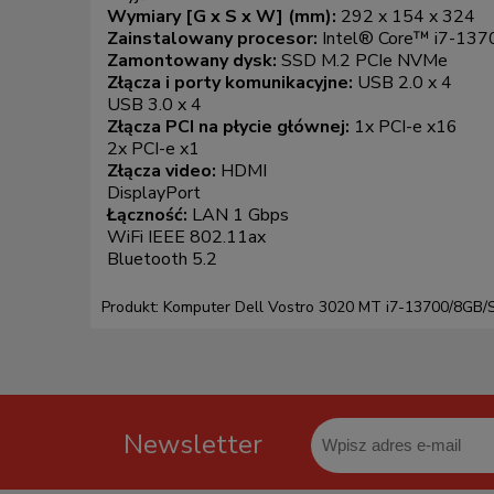
Wymiary [G x S x W] (mm):
292 x 154 x 324
Zainstalowany procesor:
Intel® Core™ i7-137
Zamontowany dysk:
SSD M.2 PCIe NVMe
Złącza i porty komunikacyjne:
USB 2.0 x 4
USB 3.0 x 4
Złącza PCI na płycie głównej:
1x PCI-e x16
2x PCI-e x1
Złącza video:
HDMI
DisplayPort
Łączność:
LAN 1 Gbps
WiFi IEEE 802.11ax
Bluetooth 5.2
Produkt: Komputer Dell Vostro 3020 MT i7-13700/8
Newsletter