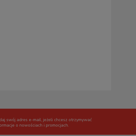
daj swój adres e-mail, jeżeli chcesz otrzymywać
formacje o nowościach i promocjach.