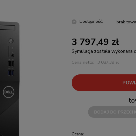
Dostępność:
brak towa
3 797,49 zł
Symulacja została wykonana
Cena netto:
3 087,39 zł
POWI
to
DODAJ DO PRZECH
Ocena: