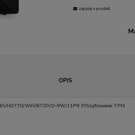
zapytaj o produkt
Ma
OPIS
GB/UHD770/WiFi/BT/DVD-RW/11PR 3YSzyfrowanie TPM