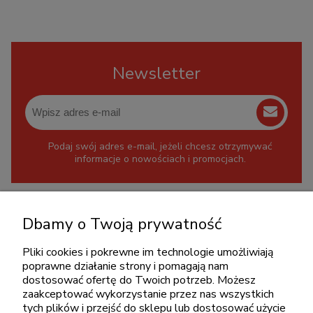
Newsletter
Podaj swój adres e-mail, jeżeli chcesz otrzymywać
informacje o nowościach i promocjach.
KONTAKT
Dbamy o Twoją prywatność
+48 717345566
pon.-piąt.: 08:00-16:00
Pliki cookies i pokrewne im technologie umożliwiają
poprawne działanie strony i pomagają nam
sklep@cebit.pl
dostosować ofertę do Twoich potrzeb. Możesz
zaakceptować wykorzystanie przez nas wszystkich
tych plików i przejść do sklepu lub dostosować użycie