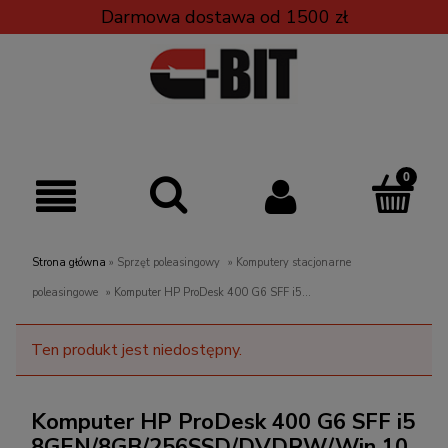
Darmowa dostawa od 1500 zł
Strona główna
»
Sprzęt poleasingowy
»
Komputery stacjonarne
poleasingowe
»
Komputer HP ProDesk 400 G6 SFF i5
8GEN/8GB/256SSD/DVDRW/Win 10 PRO
Ten produkt jest niedostępny.
Komputer HP ProDesk 400 G6 SFF i5
8GEN/8GB/256SSD/DVDRW/Win 10