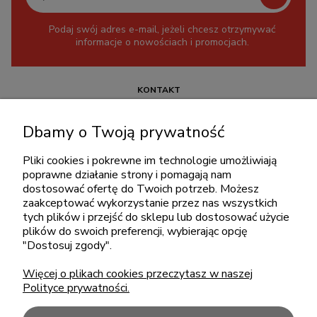
Podaj swój adres e-mail, jeżeli chcesz otrzymywać
informacje o nowościach i promocjach.
KONTAKT
+48 717345566
Dbamy o Twoją prywatność
pon.-piąt.: 08:00-16:00
sklep@cebit.pl
Pliki cookies i pokrewne im technologie umożliwiają
poprawne działanie strony i pomagają nam
dostosować ofertę do Twoich potrzeb. Możesz
zaakceptować wykorzystanie przez nas wszystkich
ZAKUPY
tych plików i przejść do sklepu lub dostosować użycie
plików do swoich preferencji, wybierając opcję
"Dostosuj zgody".
POMOC
Więcej o plikach cookies przeczytasz w naszej
Polityce prywatności.
MOJE KONTO