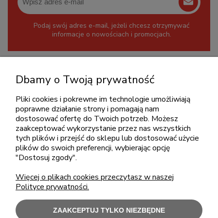
Podaj swój adres e-mail, jeżeli chcesz otrzymywać
informacje o nowościach i promocjach.
KONTAKT
Dbamy o Twoją prywatność
+48 717345566
pon.-piąt.: 08:00-16:00
Pliki cookies i pokrewne im technologie umożliwiają
poprawne działanie strony i pomagają nam
sklep@cebit.pl
dostosować ofertę do Twoich potrzeb. Możesz
zaakceptować wykorzystanie przez nas wszystkich
tych plików i przejść do sklepu lub dostosować użycie
plików do swoich preferencji, wybierając opcję
ZAKUPY
"Dostosuj zgody".
Więcej o plikach cookies przeczytasz w naszej
POMOC
Polityce prywatności.
MOJE KONTO
ZAAKCEPTUJ TYLKO NIEZBĘDNE