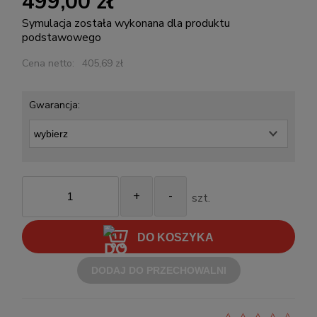
499,00 zł
Symulacja została wykonana dla produktu
podstawowego
Cena netto:
405,69 zł
Gwarancja:
+
-
szt.
DO KOSZYKA
DODAJ DO PRZECHOWALNI