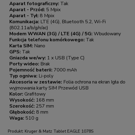
Aparat fotograficzny:
Tak
Aparat - Przód:
5 Mpix
Aparat - Tył:
8 Mpix
Komunikacja:
LTE (4G), Bluetooth 5.2, Wi-Fi
(802.11a/b/g/n/ac)
Modem WWAN (3G) / LTE (4G) / 5G:
Wbudowany
Funkcja telefonu komórkowego:
Tak
Karta SIM:
Nano
GPS:
Tak
Gniazda we/wy:
1 x USB (Type C)
Porty wideo:
Brak
Pojemność baterii:
7000 mAh
Typ ogniwa:
Li-poly
Akcesoria w zestawie:
Folia ochrona na ekran Igła do
wyjmowania karty SIM Przewód USB
Kolor:
Grafitowy
Wysokość:
168 mm
Szerokość:
257 mm
Głębokość:
8 mm
Waga:
510 g
Produkt: Kruger & Matz Tablet EAGLE 1078S