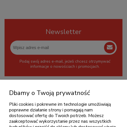
Newsletter
Podaj swój adres e-mail, jeżeli chcesz otrzymywać
informacje o nowościach i promocjach.
KONTAKT
Dbamy o Twoją prywatność
+48 717345566
Pliki cookies i pokrewne im technologie umożliwiają
pon.-piąt.: 08:00-16:00
poprawne działanie strony i pomagają nam
sklep@cebit.pl
dostosować ofertę do Twoich potrzeb. Możesz
zaakceptować wykorzystanie przez nas wszystkich