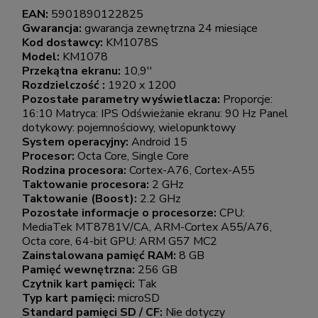
EAN:
5901890122825
Gwarancja:
gwarancja zewnętrzna 24 miesiące
Kod dostawcy:
KM1078S
Model:
KM1078
Przekątna ekranu:
10,9''
Rozdzielczość :
1920 x 1200
Pozostałe parametry wyświetlacza:
Proporcje:
16:10 Matryca: IPS Odświeżanie ekranu: 90 Hz Panel
dotykowy: pojemnościowy, wielopunktowy
System operacyjny:
Android 15
Procesor:
Octa Core, Single Core
Rodzina procesora:
Cortex-A76, Cortex-A55
Taktowanie procesora:
2 GHz
Taktowanie (Boost):
2.2 GHz
Pozostałe informacje o procesorze:
CPU:
MediaTek MT8781V/CA, ARM-Cortex A55/A76,
Octa core, 64-bit GPU: ARM G57 MC2
Zainstalowana pamięć RAM:
8 GB
Pamięć wewnętrzna:
256 GB
Czytnik kart pamięci:
Tak
Typ kart pamięci:
microSD
Standard pamięci SD / CF:
Nie dotyczy