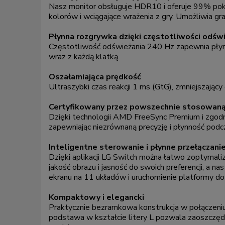
Nasz monitor obsługuje HDR10 i oferuje 99% pokr
kolorów i wciągające wrażenia z gry. Umożliwia 
Płynna rozgrywka dzięki częstotliwości odśw
Częstotliwość odświeżania 240 Hz zapewnia płynny
wraz z każdą klatką.
Oszałamiająca prędkość
Ultraszybki czas reakcji 1 ms (GtG), zmniejszając
Certyfikowany przez powszechnie stosowaną
Dzięki technologii AMD FreeSync Premium i zgodno
zapewniając niezrównaną precyzję i płynność podcz
Inteligentne sterowanie i płynne przełączanie
Dzięki aplikacji LG Switch można łatwo zoptymali
jakość obrazu i jasność do swoich preferencji, a 
ekranu na 11 układów i uruchomienie platformy d
Kompaktowy i elegancki
Praktycznie bezramkowa konstrukcja w połączeniu 
podstawa w kształcie litery L pozwala zaoszczędz