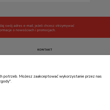
daj swój adres e-mail, jeżeli chcesz otrzymywać
formacje o nowościach i promocjach.
KONTAKT
+48 717345566
pon.-piąt.: 08:00-16:00
sklep@cebit.pl
oich potrzeb. Możesz zaakceptować wykorzystanie przez nas
zgody".
ce prywatności
.