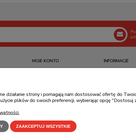
Po
in
MOJE KONTO
INFORMACJE
Logowanie
O nas
Ustawienia konta
Kontakt
Moje zamówienia
Blog
awne działanie strony i pomagają nam dostosować ofertę do Tw
użycie plików do swoich preferencji, wybierając opcję "Dostosuj 
Przechowalnia
watności.
Y
ZAAKCEPTUJ WSZYSTKIE
klepu oznacza zgodę na wykorzystywanie plików cookies. Szczegółowe informacje w
Polity
C-Bit Bis OnLine - tanie laptopy poleasingowe i używane komputery biurowe.