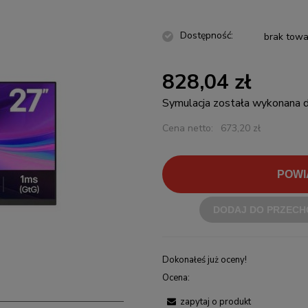
Dostępność:
brak towa
828,04 zł
Symulacja została wykonana
Cena netto:
673,20 zł
POWI
DODAJ DO PRZECH
Dokonałeś już oceny!
Ocena:
zapytaj o produkt