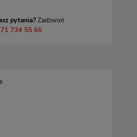
sz pytania?
Zadzwoń
71 734 55 66
0