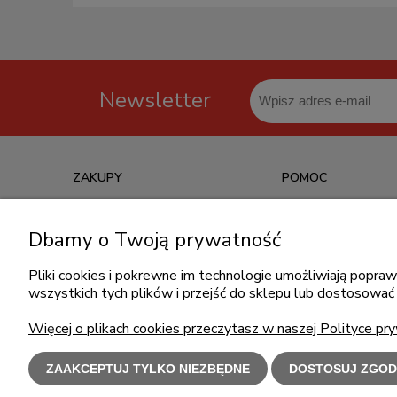
Newsletter
ZAKUPY
POMOC
Czas realizacji zamówienia
Jak kupować?
Dbamy o Twoją prywatność
Informacje o leasingu
Częste pytania
Formy płatności
Polityka prywatności
Pliki cookies i pokrewne im technologie umożliwiają popr
wszystkich tych plików i przejść do sklepu lub dostosować 
Koszt dostawy
Regulamin zakupów
Reklamacje i zwroty
Więcej o plikach cookies przeczytasz w naszej Polityce pry
ZAAKCEPTUJ TYLKO NIEZBĘDNE
DOSTOSUJ ZGOD
Użytkowanie s