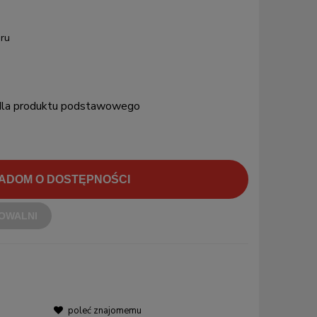
ru
 dla produktu podstawowego
ADOM O DOSTĘPNOŚCI
OWALNI
poleć znajomemu