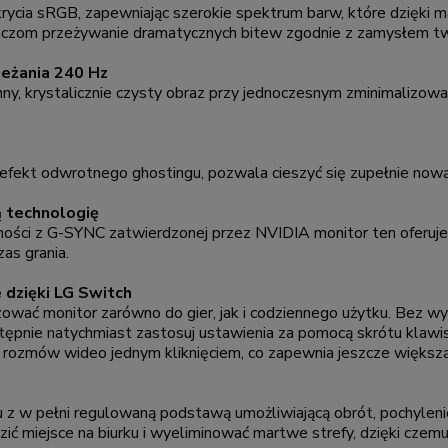
ycia sRGB, zapewniając szerokie spektrum barw, które dzięki 
graczom przeżywanie dramatycznych bitew zgodnie z zamysłem t
ieżania 240 Hz
, krystalicznie czysty obraz przy jednoczesnym zminimalizowani
y efekt odwrotnego ghostingu, pozwala cieszyć się zupełnie now
 technologię
ści z G-SYNC zatwierdzonej przez NVIDIA monitor ten oferuje pł
as grania.
 dzięki LG Switch
zować monitor zarówno do gier, jak i codziennego użytku. Bez wy
następnie natychmiast zastosuj ustawienia za pomocą skrótu klaw
o rozmów wideo jednym kliknięciem, co zapewnia jeszcze więks
z w pełni regulowaną podstawą umożliwiającą obrót, pochylenie,
ić miejsce na biurku i wyeliminować martwe strefy, dzięki cze