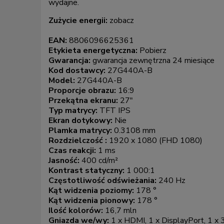
wydajne.
Zużycie energii:
zobacz
EAN:
8806096625361
Etykieta energetyczna:
Pobierz
Gwarancja:
gwarancja zewnętrzna 24 miesiące
Kod dostawcy:
27G440A-B
Model:
27G440A-B
Proporcje obrazu:
16:9
Przekątna ekranu:
27"
Typ matrycy:
TFT IPS
Ekran dotykowy:
Nie
Plamka matrycy:
0.3108 mm
Rozdzielczość :
1920 x 1080 (FHD 1080)
Czas reakcji:
1 ms
Jasność:
400 cd/m²
Kontrast statyczny:
1 000:1
Częstotliwość odświeżania:
240 Hz
Kąt widzenia poziomy:
178 °
Kąt widzenia pionowy:
178 °
Ilość kolorów:
16,7 mln
Gniazda we/wy:
1 x HDMI, 1 x DisplayPort, 1 x 