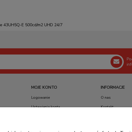
cale 43UH5Q-E 500cd/m2 UHD 24/7
Po
in
MOJE KONTO
INFORMACJE
Logowanie
O nas
Ustawienia konta
Kontakt
Moje zamówienia
Blog
Przechowalnia