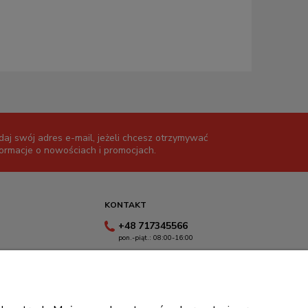
daj swój adres e-mail, jeżeli chcesz otrzymywać
formacje o nowościach i promocjach.
KONTAKT
+48 717345566
pon.-piąt.: 08:00-16:00
sklep@cebit.pl