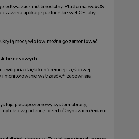
go odtwarzacz multimedialny. Platforma webOS
, i zawiera aplikacje partnerskie webOS, aby
ną ukrytą mocą wlotów, można go zamontować
sk biznesowych
i wilgocią dzięki konforemnej częściowej
P5x i monitorowanie wstrząsów*, zapewniają
ystuje pięciopoziomowy system obrony,
 kompleksową ochronę przed różnymi zagrożeniami.