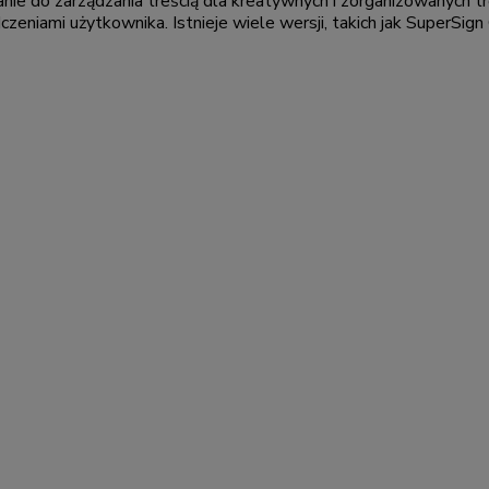
nie do zarządzania treścią dla kreatywnych i zorganizowanych tre
iami użytkownika. Istnieje wiele wersji, takich jak SuperSign Clo