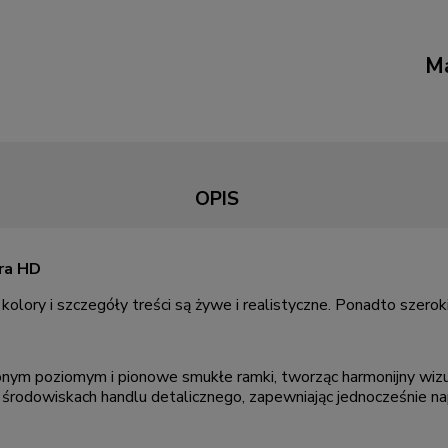
Ma
OPIS
tra HD
kolory i szczegóły treści są żywe i realistyczne. Ponadto szerok
nym poziomym i pionowe smukłe ramki, tworząc harmonijny wizu
 w środowiskach handlu detalicznego, zapewniając jednocześnie n