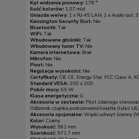
Kąt widzenia pionowy:
178 °
Ilość kolorów:
1,07 mld
Gniazda we/wy:
1 x RJ-45 LAN, 1 x Audio out, 
Kensington Security Slot:
Nie
Bluetooth:
Tak
WiFi:
Tak
Wbudowane głośniki:
Tak
Wbudowany tuner TV:
Nie
Kamera internetowa:
Brak
Mikrofon:
Nie
Pivot:
Nie
Regulacja wysokości:
Nie
Certyfikaty:
CB, CE, Energy Star, FCC Class A, 
Standard VESA:
200 x 200
Pobór mocy:
65 W
Klasa energetyczna:
G
Akcesoria w zestawie:
Pilot zdalnego sterowan
Odbiornik czujnika podczerwieni/światła (tylko U
Akcesoria opcjonalne:
Wąski uchwyt ścienny (
Kolor:
Czarny
Wysokość:
561 mm
Szerokość:
971.7 mm