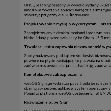
UH5Q jest wyposażony w wysokowydajny układ So
umożliwia tworzenie aplikacji narzędzia z intuicy
stworzyć przyjazny dla SI środowisko.
Projektowanie z myślą o wykorzystaniu przes
Zaprojektowany z cienkimi ramkami i prostym za
blisko ściany, pozostawiając tylko Około 13,5 mm
Trwałość, która zapewnia niezawodność wy
Zoptymalizowany pod kątem środowisk biznesowych
powłoce na płycie zasilającej, co pozwala na stab
zarówno niezawodność, jak i satysfakcję, zapewn
Kompleksowe zabezpieczenia
webOS Signage wykracza poza środki bezpieczeńs
obejmujący serwer, aplikację, system operacyjny,
Ponadto platforma webOS obsługuje ETSI EN 3
Rozwiązania SuperSign