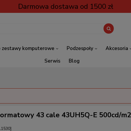
Darmowa dostawa od 1500 zł
 zestawy komputerowe
Podzespoły
Akcesoria
Serwis
Blog
koformatowy 43 cale 43UH5Q-E 500cd/m
11530]