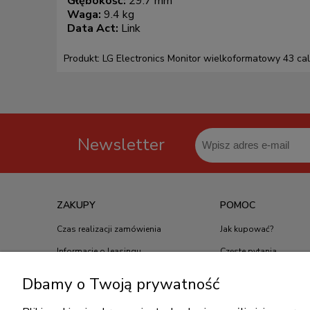
Głębokość:
29.7 mm
Waga:
9.4 kg
Data Act:
Link
Produkt: LG Electronics Monitor wielkoformatowy 43 
Newsletter
ZAKUPY
POMOC
Czas realizacji zamówienia
Jak kupować?
Informacje o leasingu
Częste pytania
Formy płatności
Polityka prywatności
Dbamy o Twoją prywatność
Koszt dostawy
Regulamin zakupów