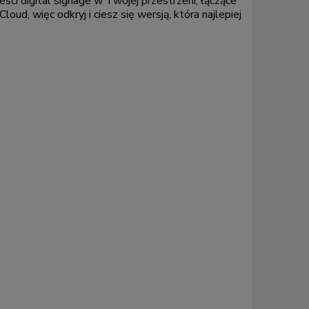
ści digital signage w Twojej przestrzeni, łączące
ud, więc odkryj i ciesz się wersją, która najlepiej