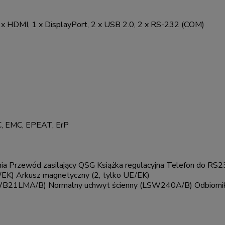
3 x HDMI, 1 x DisplayPort, 2 x USB 2.0, 2 x RS-232 (COM)
KC, EMC, EPEAT, ErP
ia Przewód zasilający QSG Książka regulacyjna Telefon do RS
E/EK) Arkusz magnetyczny (2, tylko UE/EK)
WB21LMA/B) Normalny uchwyt ścienny (LSW240A/B) Odbiornik c