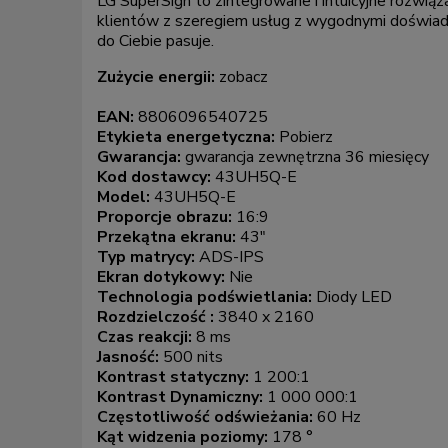
LG SuperSign to zintegrowane i intuicyjne rozwiąza
klientów z szeregiem usług z wygodnymi doświadczen
do Ciebie pasuje.
Zużycie energii:
zobacz
EAN:
8806096540725
Etykieta energetyczna:
Pobierz
Gwarancja:
gwarancja zewnętrzna 36 miesięcy
Kod dostawcy:
43UH5Q-E
Model:
43UH5Q-E
Proporcje obrazu:
16:9
Przekątna ekranu:
43"
Typ matrycy:
ADS-IPS
Ekran dotykowy:
Nie
Technologia podświetlania:
Diody LED
Rozdzielczość :
3840 x 2160
Czas reakcji:
8 ms
Jasność:
500 nits
Kontrast statyczny:
1 200:1
Kontrast Dynamiczny:
1 000 000:1
Częstotliwość odświeżania:
60 Hz
Kąt widzenia poziomy:
178 °