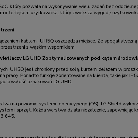
C, który pozwala na wykonywanie wielu zadań bez oddzielne
jnym interfejsem użytkownika, który zwiększa wygodę użytkownika
trzeni
rządzaniem kablami, UH5Q oszczędza miejsce. Ze specjalistycz
 przestrzeni z wąskim wspornikiem.
świetlaczy LG UHD Zoptymalizowanych pod kątem środowi
, UH5Q jest chroniony przed solą, kurzem, żelazem w proszku 
ilną pracę. Ponadto funkcje zorientowane na klienta, takie jak I
iając trwałość oznakowań LG UHD.
twa na poziomie systemu operacyjnego (OS). LG Shield wykorz
 system i sprzęt. Każda warstwa działa niezależnie, zapewniając
03 645.