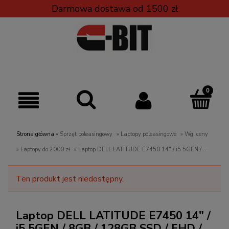
Darmowa dostawa od 1500 zł
Strona główna
»
Sprzęt poleasingowy
»
Laptopy poleasingowe
»
Wg. ceny
»
Laptopy do 2000 zł
»
Laptop DELL LATITUDE E7450 14" / i5 5GEN /
8GB / 128GB SSD / FHD / W10 HOME REF
Ten produkt jest niedostępny.
Laptop DELL LATITUDE E7450 14" /
i5 5GEN / 8GB / 128GB SSD / FHD /