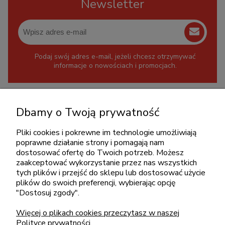
Newsletter
Podaj swój adres e-mail, jeżeli chcesz otrzymywać
informacje o nowościach i promocjach.
KONTAKT
Dbamy o Twoją prywatność
+48 717345566
Pliki cookies i pokrewne im technologie umożliwiają
pon.-piąt.: 08:00-16:00
poprawne działanie strony i pomagają nam
sklep@cebit.pl
dostosować ofertę do Twoich potrzeb. Możesz
zaakceptować wykorzystanie przez nas wszystkich
tych plików i przejść do sklepu lub dostosować użycie
plików do swoich preferencji, wybierając opcję
ZAKUPY
"Dostosuj zgody".
Więcej o plikach cookies przeczytasz w naszej
POMOC
Polityce prywatności.