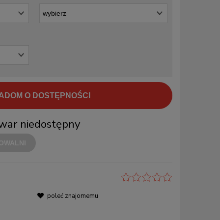
ADOM O DOSTĘPNOŚCI
war niedostępny
OWALNI
poleć znajomemu