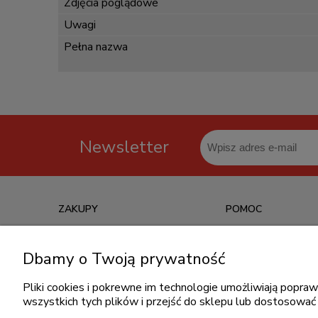
Zdjęcia poglądowe
Uwagi
Pełna nazwa
Newsletter
ZAKUPY
POMOC
Czas realizacji zamówienia
Jak kupować?
Dbamy o Twoją prywatność
Informacje o leasingu
Częste pytania
Formy płatności
Polityka prywatności
Pliki cookies i pokrewne im technologie umożliwiają popr
wszystkich tych plików i przejść do sklepu lub dostosować 
Koszt dostawy
Regulamin zakupów