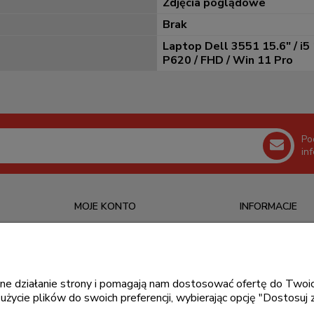
Zdjęcia poglądowe
Brak
Laptop Dell 3551 15.6" / i
P620 / FHD / Win 11 Pro
Po
in
MOJE KONTO
INFORMACJE
Logowanie
O nas
Ustawienia konta
Kontakt
Moje zamówienia
Blog
awne działanie strony i pomagają nam dostosować ofertę do Tw
użycie plików do swoich preferencji, wybierając opcję "Dostosuj 
Przechowalnia