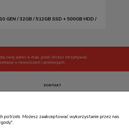
5 10 GEN / 32GB / 512GB SSD + 500GB HDD /
daj swój adres e-mail, jeżeli chcesz otrzymywać
formacje o nowościach i promocjach.
KONTAKT
+48 717345566
pon.-piąt.: 08:00-16:00
sklep@cebit.pl
oich potrzeb. Możesz zaakceptować wykorzystanie przez nas
zgody".