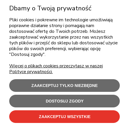
Dbamy o Twoją prywatność
pon.-piąt.: 08:00-16:00
sklep@cebit.pl
Pliki cookies i pokrewne im technologie umożliwiają
poprawne działanie strony i pomagają nam
dostosować ofertę do Twoich potrzeb. Możesz
zaakceptować wykorzystanie przez nas wszystkich
ZAKUPY
tych plików i przejść do sklepu lub dostosować użycie
plików do swoich preferencji, wybierając opcję
"Dostosuj zgody".
POMOC
Więcej o plikach cookies przeczytasz w naszej
Polityce prywatności.
MOJE KONTO
ZAAKCEPTUJ TYLKO NIEZBĘDNE
INFORMACJE
DOSTOSUJ ZGODY
Użytkowanie sklepu oznacza zgodę na wykorzystywanie plików cookies.
Szczegółowe informacje w
Polityce prywatności
.
ZAAKCEPTUJ WSZYSTKIE
C-Bit Bis OnLine - tanie laptopy poleasingowe i używane komputery biurowe.
Polecamy
laptopy poleasingowe
,
monitory poleasingowe
,
komputery poleasingowe HP
i