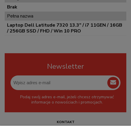
Brak
Pełna nazwa
Laptop Dell Latitude 7320 13.3" / i7 11GEN / 16GB
/ 256GB SSD / FHD / Win 10 PRO
Newsletter
Podaj swój adres e-mail, jeżeli chcesz otrzymywać
informacje o nowościach i promocjach.
KONTAKT
+48 717345566