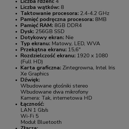
Liczba rdzeni:
4
Liczba wątków:
8
Taktowanie procesora:
2.4-4.2 GHz
Pamięć podręczna procesora:
8MB
Pamięć RAM:
8GB DDR4
Dysk:
256GB SSD
Dotykowy ekran:
Nie
Typ ekranu:
Matowy, LED, WVA
Przekątna ekranu:
15,6"
Rozdzielczość ekranu:
1920 x 1080
(Full HD)
Karta graficzna:
Zintegrowna, Intel Iris
Xe Graphics
Dźwięk:
Wbudowane głośniki stereo
Wbudowane dwa mikrofony
Kamera: Tak, internetowa HD
Łączność:
LAN 1 Gb/s
Wi-Fi 5
Moduł Bluetooth
Złącza: