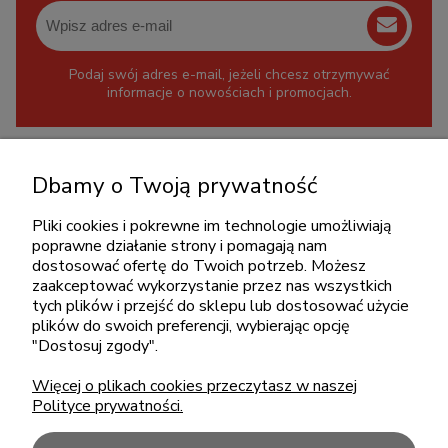
Podaj swój adres e-mail, jeżeli chcesz otrzymywać
informacje o nowościach i promocjach.
KONTAKT
Dbamy o Twoją prywatność
+48 717345566
Pliki cookies i pokrewne im technologie umożliwiają
pon.-piąt.: 08:00-16:00
poprawne działanie strony i pomagają nam
sklep@cebit.pl
dostosować ofertę do Twoich potrzeb. Możesz
zaakceptować wykorzystanie przez nas wszystkich
tych plików i przejść do sklepu lub dostosować użycie
plików do swoich preferencji, wybierając opcję
ZAKUPY
"Dostosuj zgody".
Więcej o plikach cookies przeczytasz w naszej
POMOC
Polityce prywatności.
MOJE KONTO