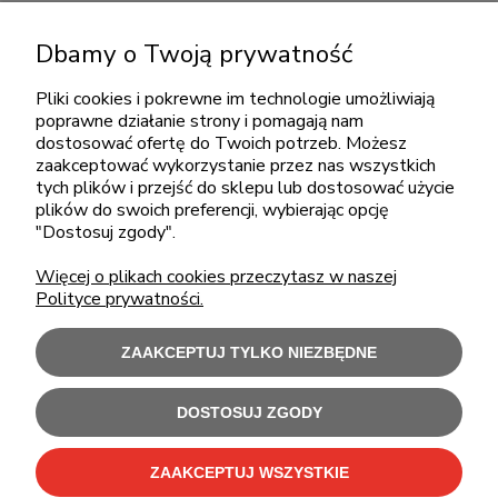
KONTAKT
Dbamy o Twoją prywatność
+48 717345566
pon.-piąt.: 08:00-16:00
Pliki cookies i pokrewne im technologie umożliwiają
poprawne działanie strony i pomagają nam
sklep@cebit.pl
dostosować ofertę do Twoich potrzeb. Możesz
zaakceptować wykorzystanie przez nas wszystkich
tych plików i przejść do sklepu lub dostosować użycie
plików do swoich preferencji, wybierając opcję
ZAKUPY
"Dostosuj zgody".
Więcej o plikach cookies przeczytasz w naszej
POMOC
Polityce prywatności.
MOJE KONTO
ZAAKCEPTUJ TYLKO NIEZBĘDNE
INFORMACJE
DOSTOSUJ ZGODY
ZAAKCEPTUJ WSZYSTKIE
Użytkowanie sklepu oznacza zgodę na wykorzystywanie plików cookies.