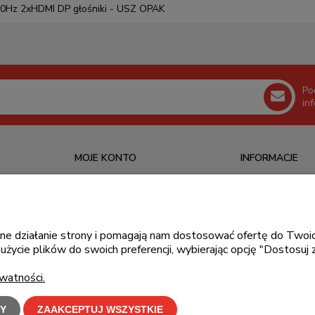
0Hz 2xHDMI DP głośniki - USZ OPAK
Po
in
MOJE KONTO
INFORMACJE
Logowanie
O nas
Ustawienia konta
Kontakt
Moje zamówienia
Blog
awne działanie strony i pomagają nam dostosować ofertę do Tw
użycie plików do swoich preferencji, wybierając opcję "Dostosuj 
Przechowalnia
watności.
Y
ZAAKCEPTUJ WSZYSTKIE