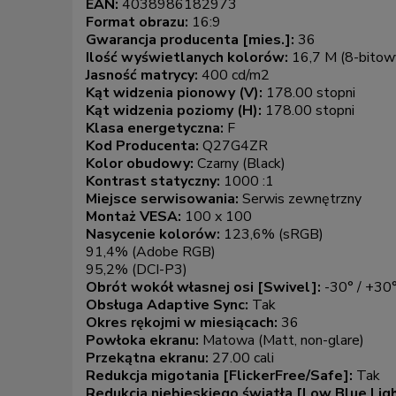
EAN:
4038986182973
Format obrazu:
16:9
Gwarancja producenta [mies.]:
36
Ilość wyświetlanych kolorów:
16,7 M (8-bitow
Jasność matrycy:
400 cd/m2
Kąt widzenia pionowy (V):
178.00 stopni
Kąt widzenia poziomy (H):
178.00 stopni
Klasa energetyczna:
F
Kod Producenta:
Q27G4ZR
Kolor obudowy:
Czarny (Black)
Kontrast statyczny:
1000 :1
Miejsce serwisowania:
Serwis zewnętrzny
Montaż VESA:
100 x 100
Nasycenie kolorów:
123,6% (sRGB)
91,4% (Adobe RGB)
95,2% (DCI-P3)
Obrót wokół własnej osi [Swivel]:
-30° / +30
Obsługa Adaptive Sync:
Tak
Okres rękojmi w miesiącach:
36
Powłoka ekranu:
Matowa (Matt, non-glare)
Przekątna ekranu:
27.00 cali
Redukcja migotania [FlickerFree/Safe]:
Tak
Redukcja niebieskiego światła [Low Blue Lig