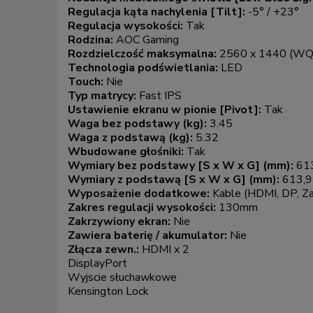
Regulacja kąta nachylenia [Tilt]:
-5° / +23°
Regulacja wysokości:
Tak
Rodzina:
AOC Gaming
Rozdzielczość maksymalna:
2560 x 1440 (W
Technologia podświetlania:
LED
Touch:
Nie
Typ matrycy:
Fast IPS
Ustawienie ekranu w pionie [Pivot]:
Tak
Waga bez podstawy (kg):
3.45
Waga z podstawą (kg):
5.32
Wbudowane głośniki:
Tak
Wymiary bez podstawy [S x W x G] (mm):
613
Wymiary z podstawą [S x W x G] (mm):
613,9
Wyposażenie dodatkowe:
Kable (HDMI, DP, Zasi
Zakres regulacji wysokości:
130mm
Zakrzywiony ekran:
Nie
Zawiera baterię / akumulator:
Nie
Złącza zewn.:
HDMI x 2
DisplayPort
Wyjscie słuchawkowe
Kensington Lock