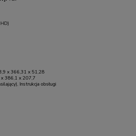
QHD)
,9 x 366,31 x 51,28
 x 386,1 x 207,7
lający), Instrukcja obsługi