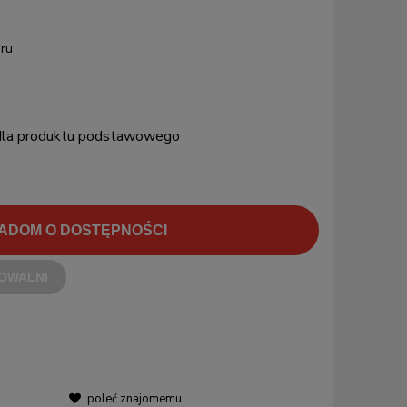
ru
 dla produktu podstawowego
ADOM O DOSTĘPNOŚCI
OWALNI
poleć znajomemu