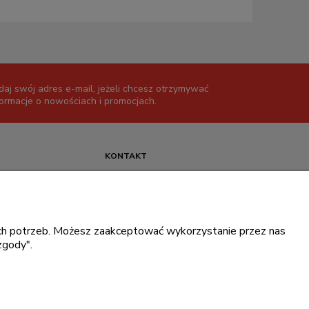
daj swój adres e-mail, jeżeli chcesz otrzymywać
formacje o nowościach i promocjach.
KONTAKT
+48 717345566
pon.-piąt.: 08:00-16:00
sklep@cebit.pl
oich potrzeb. Możesz zaakceptować wykorzystanie przez nas
zgody".