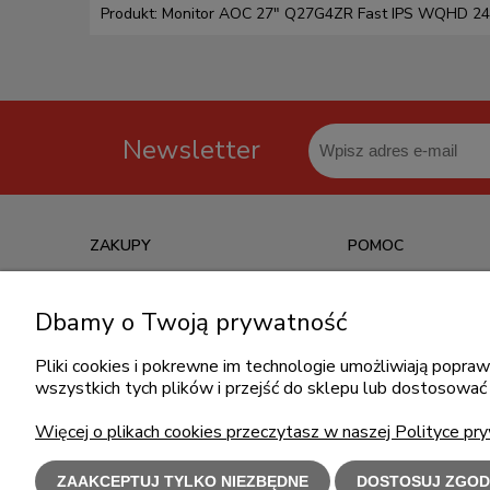
Produkt: Monitor AOC 27" Q27G4ZR Fast IPS WQHD 24
Newsletter
ZAKUPY
POMOC
Czas realizacji zamówienia
Jak kupować?
Dbamy o Twoją prywatność
Informacje o leasingu
Częste pytania
Formy płatności
Polityka prywatności
Pliki cookies i pokrewne im technologie umożliwiają popr
wszystkich tych plików i przejść do sklepu lub dostosować 
Koszt dostawy
Regulamin zakupów
Reklamacje i zwroty
Więcej o plikach cookies przeczytasz w naszej Polityce pry
ZAAKCEPTUJ TYLKO NIEZBĘDNE
DOSTOSUJ ZGOD