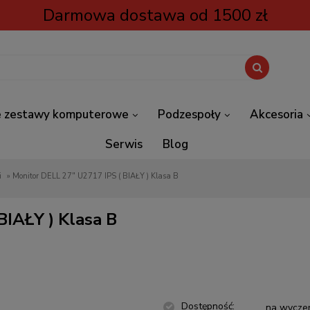
Darmowa dostawa od 1500 zł
 zestawy komputerowe
Podzespoły
Akcesoria
Serwis
Blog
i
»
Monitor DELL 27" U2717 IPS ( BIAŁY ) Klasa B
BIAŁY ) Klasa B
Dostępność:
na wycze