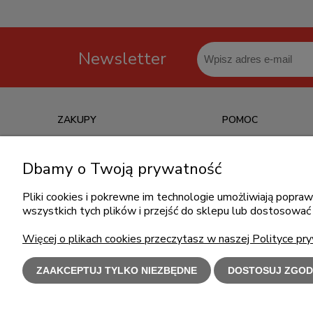
Newsletter
ZAKUPY
POMOC
Czas realizacji zamówienia
Jak kupować?
Dbamy o Twoją prywatność
Informacje o leasingu
Częste pytania
Formy płatności
Polityka prywatności
Pliki cookies i pokrewne im technologie umożliwiają popr
wszystkich tych plików i przejść do sklepu lub dostosować 
Koszt dostawy
Regulamin zakupów
Reklamacje i zwroty
Więcej o plikach cookies przeczytasz w naszej Polityce pry
ZAAKCEPTUJ TYLKO NIEZBĘDNE
DOSTOSUJ ZGOD
Użytkowanie s
Polecamy
l