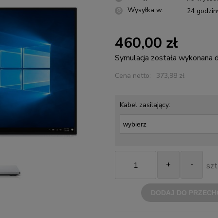
Wysyłka w:
24 godzin
460,00 zł
Symulacja została wykonana
Cena netto:
373,98 zł
Kabel zasilający:
+
-
szt
DODAJ DO PRZECH