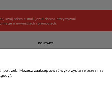
daj swój adres e-mail, jeżeli chcesz otrzymywać
formacje o nowościach i promocjach.
KONTAKT
+48 717345566
pon.-piąt.: 08:00-16:00
sklep@cebit.pl
oich potrzeb. Możesz zaakceptować wykorzystanie przez nas
zgody".
ce prywatności
.
ingowe Dell
.