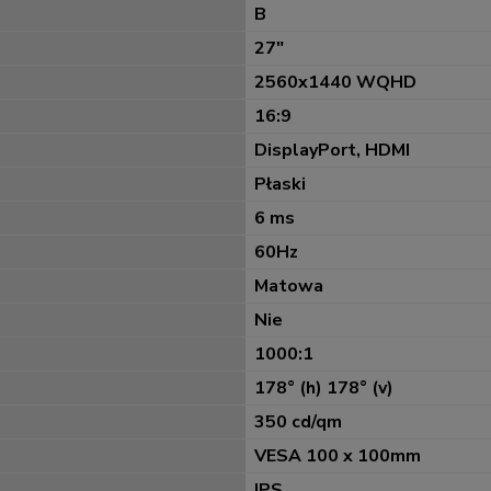
B
27"
2560x1440 WQHD
16:9
DisplayPort, HDMI
Płaski
6 ms
60Hz
Matowa
Nie
1000:1
178° (h) 178° (v)
350 cd/qm
VESA 100 x 100mm
IPS