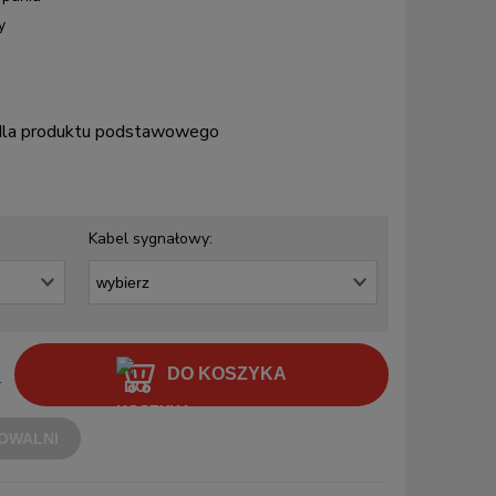
y
 dla produktu podstawowego
Kabel sygnałowy:
DO KOSZYKA
.
OWALNI