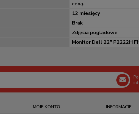
ceną.
12 miesięcy
Brak
Zdjęcia poglądowe
Monitor Dell 22" P2222H F
Po
in
MOJE KONTO
INFORMACJE
Logowanie
O nas
Ustawienia konta
Kontakt
Moje zamówienia
Blog