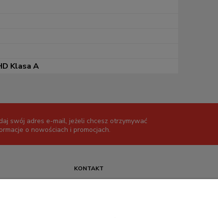
HD Klasa A
daj swój adres e-mail, jeżeli chcesz otrzymywać
formacje o nowościach i promocjach.
KONTAKT
+48 717345566
pon.-piąt.: 08:00-16:00
sklep@cebit.pl