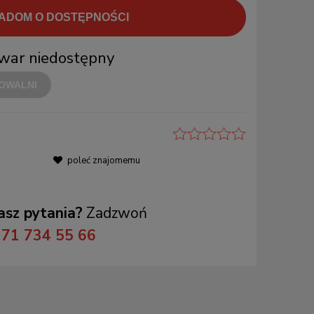
ADOM O DOSTĘPNOŚCI
war niedostępny
OWALNI
poleć znajomemu
sz pytania?
Zadzwoń
71 734 55 66