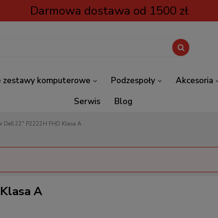
Darmowa dostawa od 1500 zł
 zestawy komputerowe
Podzespoły
Akcesoria
Serwis
Blog
or Dell 22" P2222H FHD Klasa A
Klasa A