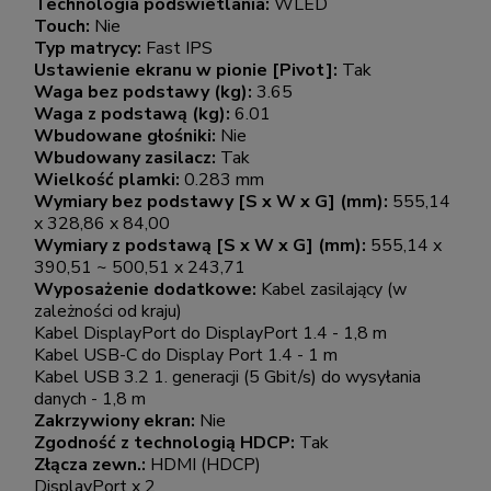
Technologia podświetlania:
WLED
Touch:
Nie
Typ matrycy:
Fast IPS
Ustawienie ekranu w pionie [Pivot]:
Tak
Waga bez podstawy (kg):
3.65
Waga z podstawą (kg):
6.01
Wbudowane głośniki:
Nie
Wbudowany zasilacz:
Tak
Wielkość plamki:
0.283 mm
Wymiary bez podstawy [S x W x G] (mm):
555,14
x 328,86 x 84,00
Wymiary z podstawą [S x W x G] (mm):
555,14 x
390,51 ~ 500,51 x 243,71
Wyposażenie dodatkowe:
Kabel zasilający (w
zależności od kraju)
Kabel DisplayPort do DisplayPort 1.4 - 1,8 m
Kabel USB-C do Display Port 1.4 - 1 m
Kabel USB 3.2 1. generacji (5 Gbit/s) do wysyłania
danych - 1,8 m
Zakrzywiony ekran:
Nie
Zgodność z technologią HDCP:
Tak
Złącza zewn.:
HDMI (HDCP)
DisplayPort x 2