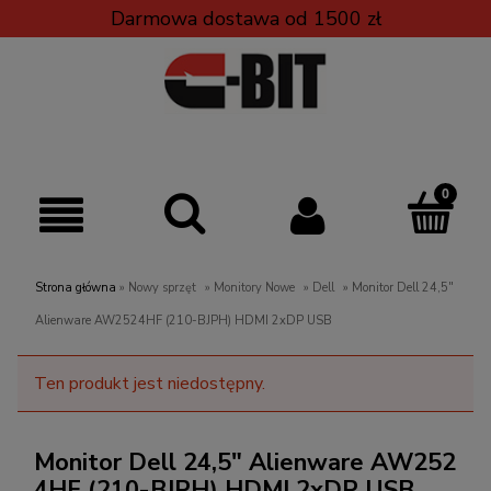
Darmowa dostawa od 1500 zł
Strona główna
»
Nowy sprzęt
»
Monitory Nowe
»
Dell
»
Monitor Dell 24,5"
Alienware AW2524HF (210-BJPH) HDMI 2xDP USB
Ten produkt jest niedostępny.
Monitor Dell 24,5" Alienware AW252
4HF (210-BJPH) HDMI 2xDP USB