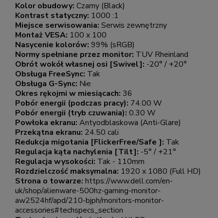
Kolor obudowy:
Czarny (Black)
Kontrast statyczny:
1000 :1
Miejsce serwisowania:
Serwis zewnętrzny
Montaż VESA:
100 x 100
Nasycenie kolorów:
99% (sRGB)
Normy spełniane przez monitor:
TUV Rheinland
Obrót wokół własnej osi [Swivel]:
-20° / +20°
Obsługa FreeSync:
Tak
Obsługa G-Sync:
Nie
Okres rękojmi w miesiącach:
36
Pobór energii (podczas pracy):
74.00 W
Pobór energii (tryb czuwania):
0.30 W
Powłoka ekranu:
Antyodblaskowa (Anti-Glare)
Przekątna ekranu:
24.50 cali
Redukcja migotania [FlickerFree/Safe ]:
Tak
Regulacja kąta nachylenia [Tilt]:
-5° / +21°
Regulacja wysokości:
Tak - 110mm
Rozdzielczość maksymalna:
1920 x 1080 (Full HD)
Strona o towarze:
https://www.dell.com/en-
uk/shop/alienware-500hz-gaming-monitor-
aw2524hf/apd/210-bjph/monitors-monitor-
accessories#techspecs_section