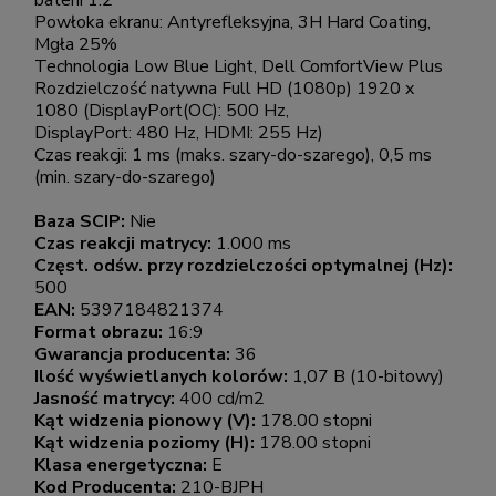
baterii 1.2
Powłoka ekranu: Antyrefleksyjna, 3H Hard Coating,
Mgła 25%
Technologia Low Blue Light, Dell ComfortView Plus
Rozdzielczość natywna Full HD (1080p) 1920 x
1080 (DisplayPort(OC): 500 Hz,
DisplayPort: 480 Hz, HDMI: 255 Hz)
Czas reakcji: 1 ms (maks. szary-do-szarego), 0,5 ms
(min. szary-do-szarego)
Baza SCIP:
Nie
Czas reakcji matrycy:
1.000 ms
Częst. odśw. przy rozdzielczości optymalnej (Hz):
500
EAN:
5397184821374
Format obrazu:
16:9
Gwarancja producenta:
36
Ilość wyświetlanych kolorów:
1,07 B (10-bitowy)
Jasność matrycy:
400 cd/m2
Kąt widzenia pionowy (V):
178.00 stopni
Kąt widzenia poziomy (H):
178.00 stopni
Klasa energetyczna:
E
Kod Producenta:
210-BJPH