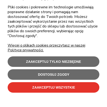
Pliki cookies i pokrewne im technologie umożliwiają
pon.-piąt.: 08:00-16:00
poprawne działanie strony i pomagają nam
sklep@cebit.pl
dostosować ofertę do Twoich potrzeb. Możesz
zaakceptować wykorzystanie przez nas wszystkich
tych plików i przejść do sklepu lub dostosować użycie
plików do swoich preferencji, wybierając opcję
ZAKUPY
"Dostosuj zgody".
Więcej o plikach cookies przeczytasz w naszej
POMOC
Polityce prywatności.
MOJE KONTO
ZAAKCEPTUJ TYLKO NIEZBĘDNE
INFORMACJE
DOSTOSUJ ZGODY
ZAAKCEPTUJ WSZYSTKIE
Użytkowanie sklepu oznacza zgodę na wykorzystywanie plików cookies.
Szczegółowe informacje w
Polityce prywatności
.
C-Bit Bis OnLine - tanie laptopy poleasingowe i używane komputery biurowe.
Polecamy
laptopy poleasingowe
,
monitory poleasingowe
,
komputery poleasingowe HP
i