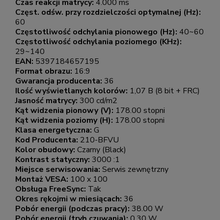
Czas reakcji matrycy:
4.000 ms
Częst. odśw. przy rozdzielczości optymalnej (Hz):
60
Częstotliwość odchylania pionowego (Hz):
40~60
Częstotliwość odchylania poziomego (KHz):
29~140
EAN:
5397184657195
Format obrazu:
16:9
Gwarancja producenta:
36
Ilość wyświetlanych kolorów:
1,07 B (8 bit + FRC)
Jasność matrycy:
300 cd/m2
Kąt widzenia pionowy (V):
178.00 stopni
Kąt widzenia poziomy (H):
178.00 stopni
Klasa energetyczna:
G
Kod Producenta:
210-BFVU
Kolor obudowy:
Czarny (Black)
Kontrast statyczny:
3000 :1
Miejsce serwisowania:
Serwis zewnętrzny
Montaż VESA:
100 x 100
Obsługa FreeSync:
Tak
Okres rękojmi w miesiącach:
36
Pobór energii (podczas pracy):
38.00 W
Pobór energii (tryb czuwania):
0.30 W