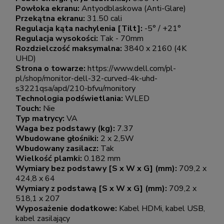
Powłoka ekranu:
Antyodblaskowa (Anti-Glare)
Przekątna ekranu:
31.50 cali
Regulacja kąta nachylenia [Tilt]:
-5° / +21°
Regulacja wysokości:
Tak - 70mm
Rozdzielczość maksymalna:
3840 x 2160 (4K
UHD)
Strona o towarze:
https://www.dell.com/pl-
pl/shop/monitor-dell-32-curved-4k-uhd-
s3221qsa/apd/210-bfvu/monitory
Technologia podświetlania:
WLED
Touch:
Nie
Typ matrycy:
VA
Waga bez podstawy (kg):
7.37
Wbudowane głośniki:
2 x 2,5W
Wbudowany zasilacz:
Tak
Wielkość plamki:
0.182 mm
Wymiary bez podstawy [S x W x G] (mm):
709,2 x
424,8 x 64
Wymiary z podstawą [S x W x G] (mm):
709,2 x
518,1 x 207
Wyposażenie dodatkowe:
Kabel HDMi, kabel USB,
kabel zasilający