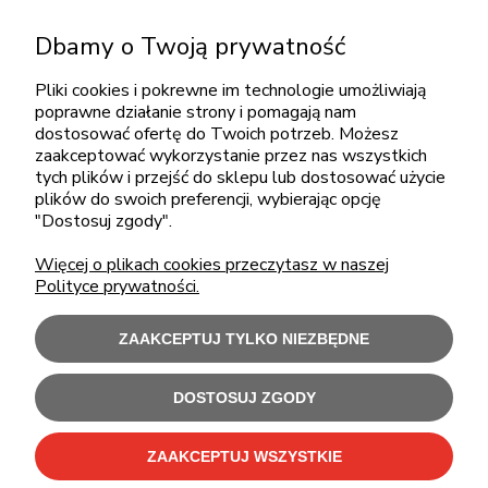
KONTAKT
Dbamy o Twoją prywatność
+48 717345566
Pliki cookies i pokrewne im technologie umożliwiają
pon.-piąt.: 08:00-16:00
poprawne działanie strony i pomagają nam
sklep@cebit.pl
dostosować ofertę do Twoich potrzeb. Możesz
zaakceptować wykorzystanie przez nas wszystkich
tych plików i przejść do sklepu lub dostosować użycie
plików do swoich preferencji, wybierając opcję
ZAKUPY
"Dostosuj zgody".
Więcej o plikach cookies przeczytasz w naszej
POMOC
Polityce prywatności.
MOJE KONTO
ZAAKCEPTUJ TYLKO NIEZBĘDNE
INFORMACJE
DOSTOSUJ ZGODY
ZAAKCEPTUJ WSZYSTKIE
Użytkowanie sklepu oznacza zgodę na wykorzystywanie plików cookies.