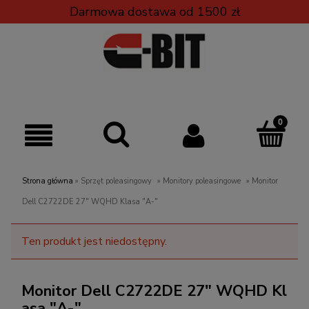
Darmowa dostawa od 1500 zł
Strona główna
»
Sprzęt poleasingowy
»
Monitory poleasingowe
»
Monitor
Dell C2722DE 27" WQHD Klasa "A-"
Ten produkt jest niedostępny.
Monitor Dell C2722DE 27" WQHD Kl
asa "A-"