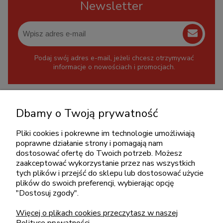
Newsletter
Podaj swój adres e-mail, jeżeli chcesz otrzymywać
informacje o nowościach i promocjach.
KONTAKT
Dbamy o Twoją prywatność
+48 717345566
Pliki cookies i pokrewne im technologie umożliwiają
pon.-piąt.: 08:00-16:00
poprawne działanie strony i pomagają nam
sklep@cebit.pl
dostosować ofertę do Twoich potrzeb. Możesz
zaakceptować wykorzystanie przez nas wszystkich
tych plików i przejść do sklepu lub dostosować użycie
plików do swoich preferencji, wybierając opcję
ZAKUPY
"Dostosuj zgody".
Więcej o plikach cookies przeczytasz w naszej
POMOC