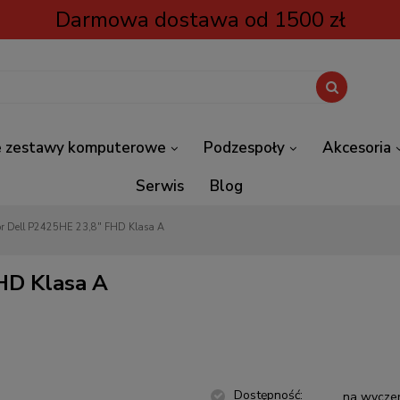
Darmowa dostawa od 1500 zł
 zestawy komputerowe
Podzespoły
Akcesoria
Serwis
Blog
or Dell P2425HE 23,8" FHD Klasa A
HD Klasa A
Dostępność:
na wycze