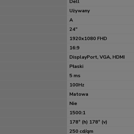
Dell
Używany
A
24"
1920x1080 FHD
16:9
DisplayPort, VGA, HDMI
Płaski
5 ms
100Hz
Matowa
Nie
1500:1
178° (h) 178° (v)
250 cd/qm