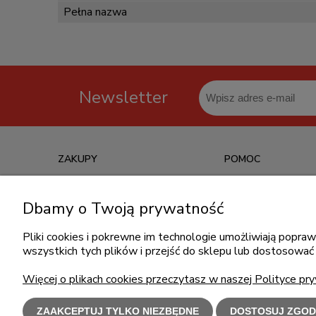
Pełna nazwa
Newsletter
ZAKUPY
POMOC
Czas realizacji zamówienia
Jak kupować?
Dbamy o Twoją prywatność
Informacje o leasingu
Częste pytania
Formy płatności
Polityka prywatności
Pliki cookies i pokrewne im technologie umożliwiają popr
wszystkich tych plików i przejść do sklepu lub dostosować 
Koszt dostawy
Regulamin zakupów
Reklamacje i zwroty
Więcej o plikach cookies przeczytasz w naszej Polityce pry
ZAAKCEPTUJ TYLKO NIEZBĘDNE
DOSTOSUJ ZGOD