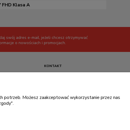
" FHD Klasa A
daj swój adres e-mail, jeżeli chcesz otrzymywać
formacje o nowościach i promocjach.
KONTAKT
+48 717345566
pon.-piąt.: 08:00-16:00
sklep@cebit.pl
oich potrzeb. Możesz zaakceptować wykorzystanie przez nas
zgody".