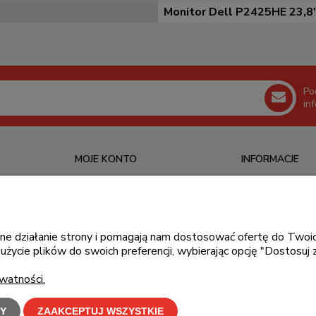
Monitor Dell P2425HE 23,8
Po
in
MOJE KONTO
INFORMACJE
Logowanie
O nas
Ustawienia konta
Kontakt
Moje zamówienia
Blog
awne działanie strony i pomagają nam dostosować ofertę do Tw
użycie plików do swoich preferencji, wybierając opcję "Dostosuj 
Przechowalnia
watności.
Y
ZAAKCEPTUJ WSZYSTKIE