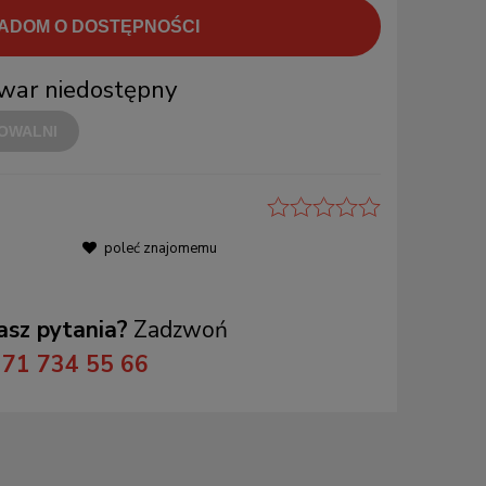
ADOM O DOSTĘPNOŚCI
war niedostępny
OWALNI
poleć znajomemu
sz pytania?
Zadzwoń
71 734 55 66