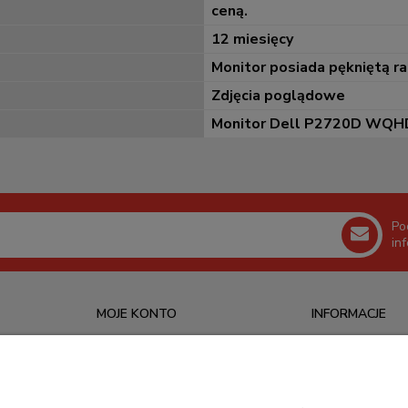
ceną.
12 miesięcy
Monitor posiada pękniętą r
Zdjęcia poglądowe
Monitor Dell P2720D WQHD
Po
in
MOJE KONTO
INFORMACJE
Logowanie
O nas
Ustawienia konta
Kontakt
Moje zamówienia
Blog