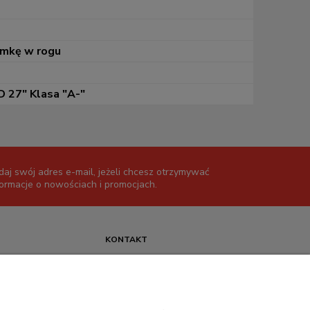
amkę w rogu
 27" Klasa "A-"
daj swój adres e-mail, jeżeli chcesz otrzymywać
formacje o nowościach i promocjach.
KONTAKT
+48 717345566
pon.-piąt.: 08:00-16:00
sklep@cebit.pl