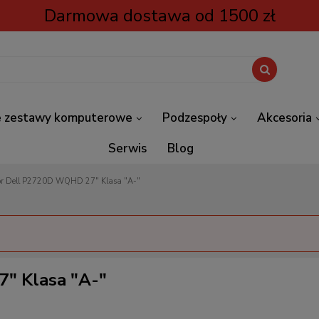
Darmowa dostawa od 1500 zł
 zestawy komputerowe
Podzespoły
Akcesoria
Serwis
Blog
or Dell P2720D WQHD 27" Klasa "A-"
" Klasa "A-"